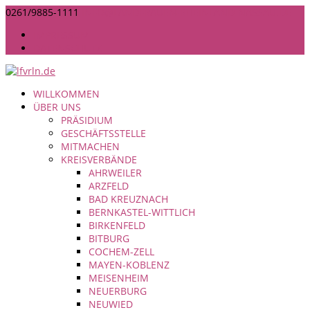
0261/9885-1111
INFO@LANDFRAUEN-RHEINLAND-NASSAU.DE
IMPRESSUM
DATENSCHUTZ
WILLKOMMEN
ÜBER UNS
PRÄSIDIUM
GESCHÄFTSSTELLE
MITMACHEN
KREISVERBÄNDE
AHRWEILER
ARZFELD
BAD KREUZNACH
BERNKASTEL-WITTLICH
BIRKENFELD
BITBURG
COCHEM-ZELL
MAYEN-KOBLENZ
MEISENHEIM
NEUERBURG
NEUWIED