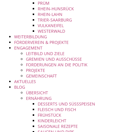
PRÜM
RHEIN-HUNSRÜCK
RHEIN-LAHN
TRIER-SAARBURG
VULKANEIFEL
WESTERWALD
WEITERBILDUNG
FÖRDERVEREIN & PROJEKTE
ENGAGEMENT
LEITBILD UND ZIELE
GREMIEN UND AUSSCHÜSSE
FORDERUNGEN AN DIE POLITIK
PROJEKTE
GEMEINSCHAFT
AKTUELLES
BLOG
ÜBERSICHT
ERNÄHRUNG
DESSERTS UND SÜSSSPEISEN
FLEISCH UND FISCH
FRÜHSTÜCK
KINDERLEICHT
SAISONALE REZEPTE
SAUCEN UND DIPS