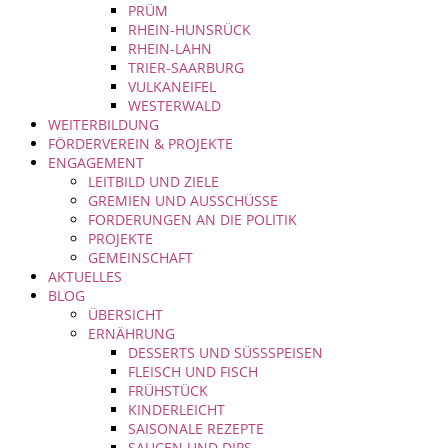
PRÜM
RHEIN-HUNSRÜCK
RHEIN-LAHN
TRIER-SAARBURG
VULKANEIFEL
WESTERWALD
WEITERBILDUNG
FÖRDERVEREIN & PROJEKTE
ENGAGEMENT
LEITBILD UND ZIELE
GREMIEN UND AUSSCHÜSSE
FORDERUNGEN AN DIE POLITIK
PROJEKTE
GEMEINSCHAFT
AKTUELLES
BLOG
ÜBERSICHT
ERNÄHRUNG
DESSERTS UND SÜSSSPEISEN
FLEISCH UND FISCH
FRÜHSTÜCK
KINDERLEICHT
SAISONALE REZEPTE
SAUCEN UND DIPS