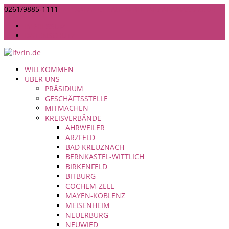
0261/9885-1111
INFO@LANDFRAUEN-RHEINLAND-NASSAU.DE
IMPRESSUM
DATENSCHUTZ
WILLKOMMEN
ÜBER UNS
PRÄSIDIUM
GESCHÄFTSSTELLE
MITMACHEN
KREISVERBÄNDE
AHRWEILER
ARZFELD
BAD KREUZNACH
BERNKASTEL-WITTLICH
BIRKENFELD
BITBURG
COCHEM-ZELL
MAYEN-KOBLENZ
MEISENHEIM
NEUERBURG
NEUWIED