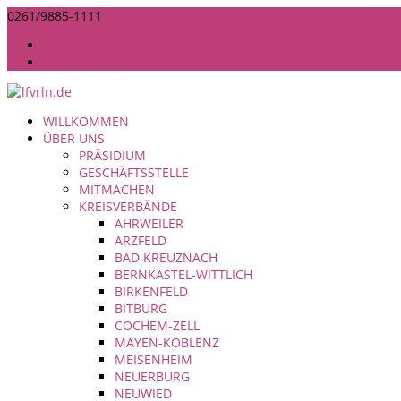
0261/9885-1111
INFO@LANDFRAUEN-RHEINLAND-NASSAU.DE
IMPRESSUM
DATENSCHUTZ
WILLKOMMEN
ÜBER UNS
PRÄSIDIUM
GESCHÄFTSSTELLE
MITMACHEN
KREISVERBÄNDE
AHRWEILER
ARZFELD
BAD KREUZNACH
BERNKASTEL-WITTLICH
BIRKENFELD
BITBURG
COCHEM-ZELL
MAYEN-KOBLENZ
MEISENHEIM
NEUERBURG
NEUWIED