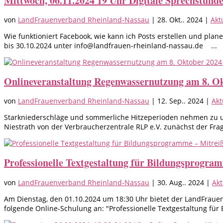
Mittwoch, 06.11.2024 19 Uhr Digitale Sprechstund
von
LandFrauenverband Rheinland-Nassau
|
28. Okt.. 2024
|
Akt
Wie funktioniert Facebook, wie kann ich Posts erstellen und pla
bis 30.10.2024 unter info@landfrauen-rheinland-nassau.de ...
Onlineveranstaltung Regenwassernutzung am 8. Ok
von
LandFrauenverband Rheinland-Nassau
|
12. Sep.. 2024
|
Akt
Starkniederschläge und sommerliche Hitzeperioden nehmen zu und
Niestrath von der Verbraucherzentrale RLP e.V. zunächst der Frag
Professionelle Textgestaltung für Bildungsprogram
von
LandFrauenverband Rheinland-Nassau
|
30. Aug.. 2024
|
Akt
Am Dienstag, den 01.10.2024 um 18:30 Uhr bietet der LandFraue
folgende Online-Schulung an: "Professionelle Textgestaltung für