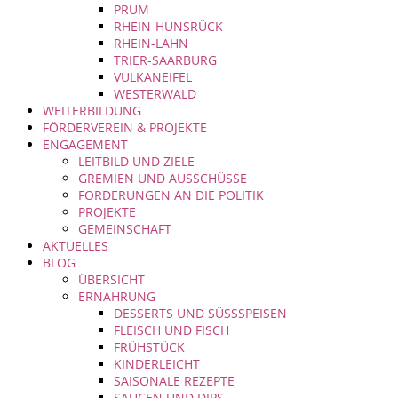
PRÜM
RHEIN-HUNSRÜCK
RHEIN-LAHN
TRIER-SAARBURG
VULKANEIFEL
WESTERWALD
WEITERBILDUNG
FÖRDERVEREIN & PROJEKTE
ENGAGEMENT
LEITBILD UND ZIELE
GREMIEN UND AUSSCHÜSSE
FORDERUNGEN AN DIE POLITIK
PROJEKTE
GEMEINSCHAFT
AKTUELLES
BLOG
ÜBERSICHT
ERNÄHRUNG
DESSERTS UND SÜSSSPEISEN
FLEISCH UND FISCH
FRÜHSTÜCK
KINDERLEICHT
SAISONALE REZEPTE
SAUCEN UND DIPS