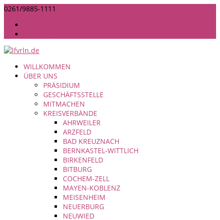
0261/9885-1111
INFO@LANDFRAUEN-RHEINLAND-NASSAU.DE
IMPRESSUM
DATENSCHUTZ
WILLKOMMEN
ÜBER UNS
PRÄSIDIUM
GESCHÄFTSSTELLE
MITMACHEN
KREISVERBÄNDE
AHRWEILER
ARZFELD
BAD KREUZNACH
BERNKASTEL-WITTLICH
BIRKENFELD
BITBURG
COCHEM-ZELL
MAYEN-KOBLENZ
MEISENHEIM
NEUERBURG
NEUWIED