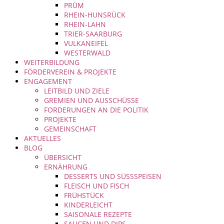
PRÜM
RHEIN-HUNSRÜCK
RHEIN-LAHN
TRIER-SAARBURG
VULKANEIFEL
WESTERWALD
WEITERBILDUNG
FÖRDERVEREIN & PROJEKTE
ENGAGEMENT
LEITBILD UND ZIELE
GREMIEN UND AUSSCHÜSSE
FORDERUNGEN AN DIE POLITIK
PROJEKTE
GEMEINSCHAFT
AKTUELLES
BLOG
ÜBERSICHT
ERNÄHRUNG
DESSERTS UND SÜSSSPEISEN
FLEISCH UND FISCH
FRÜHSTÜCK
KINDERLEICHT
SAISONALE REZEPTE
SAUCEN UND DIPS