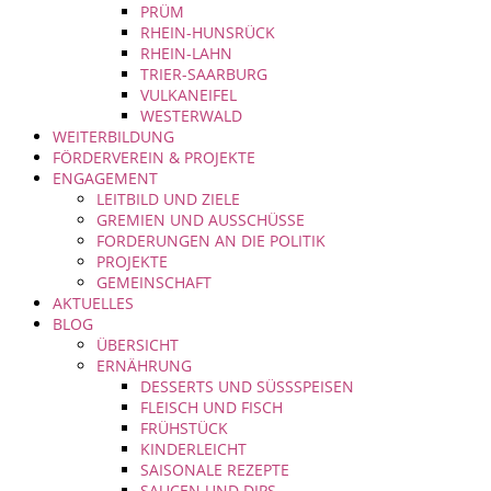
PRÜM
RHEIN-HUNSRÜCK
RHEIN-LAHN
TRIER-SAARBURG
VULKANEIFEL
WESTERWALD
WEITERBILDUNG
FÖRDERVEREIN & PROJEKTE
ENGAGEMENT
LEITBILD UND ZIELE
GREMIEN UND AUSSCHÜSSE
FORDERUNGEN AN DIE POLITIK
PROJEKTE
GEMEINSCHAFT
AKTUELLES
BLOG
ÜBERSICHT
ERNÄHRUNG
DESSERTS UND SÜSSSPEISEN
FLEISCH UND FISCH
FRÜHSTÜCK
KINDERLEICHT
SAISONALE REZEPTE
SAUCEN UND DIPS