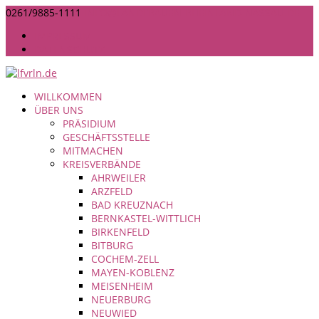
0261/9885-1111
INFO@LANDFRAUEN-RHEINLAND-NASSAU.DE
IMPRESSUM
DATENSCHUTZ
WILLKOMMEN
ÜBER UNS
PRÄSIDIUM
GESCHÄFTSSTELLE
MITMACHEN
KREISVERBÄNDE
AHRWEILER
ARZFELD
BAD KREUZNACH
BERNKASTEL-WITTLICH
BIRKENFELD
BITBURG
COCHEM-ZELL
MAYEN-KOBLENZ
MEISENHEIM
NEUERBURG
NEUWIED