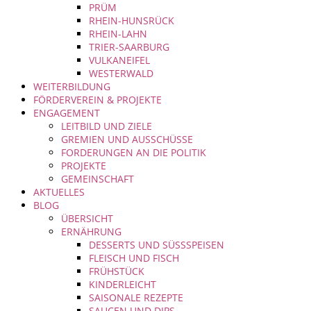
PRÜM
RHEIN-HUNSRÜCK
RHEIN-LAHN
TRIER-SAARBURG
VULKANEIFEL
WESTERWALD
WEITERBILDUNG
FÖRDERVEREIN & PROJEKTE
ENGAGEMENT
LEITBILD UND ZIELE
GREMIEN UND AUSSCHÜSSE
FORDERUNGEN AN DIE POLITIK
PROJEKTE
GEMEINSCHAFT
AKTUELLES
BLOG
ÜBERSICHT
ERNÄHRUNG
DESSERTS UND SÜSSSPEISEN
FLEISCH UND FISCH
FRÜHSTÜCK
KINDERLEICHT
SAISONALE REZEPTE
SAUCEN UND DIPS