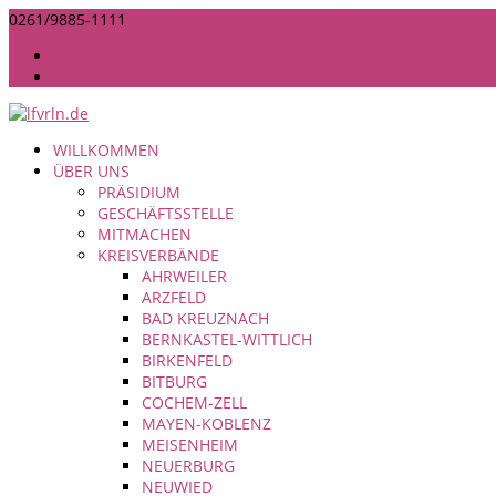
0261/9885-1111
INFO@LANDFRAUEN-RHEINLAND-NASSAU.DE
IMPRESSUM
DATENSCHUTZ
WILLKOMMEN
ÜBER UNS
PRÄSIDIUM
GESCHÄFTSSTELLE
MITMACHEN
KREISVERBÄNDE
AHRWEILER
ARZFELD
BAD KREUZNACH
BERNKASTEL-WITTLICH
BIRKENFELD
BITBURG
COCHEM-ZELL
MAYEN-KOBLENZ
MEISENHEIM
NEUERBURG
NEUWIED