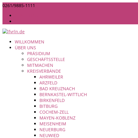
0261/9885-1111
INFO@LANDFRAUEN-RHEINLAND-NASSAU.DE
IMPRESSUM
DATENSCHUTZ
WILLKOMMEN
ÜBER UNS
PRÄSIDIUM
GESCHÄFTSSTELLE
MITMACHEN
KREISVERBÄNDE
AHRWEILER
ARZFELD
BAD KREUZNACH
BERNKASTEL-WITTLICH
BIRKENFELD
BITBURG
COCHEM-ZELL
MAYEN-KOBLENZ
MEISENHEIM
NEUERBURG
NEUWIED