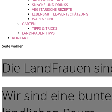
SNACKS UND DRINKS
VEGETARISCHE REZEPTE
LEBENSMITTEL-WERTSCHÄTZUNG
WARENKUNDE
GARTEN
TIPPS & TRICKS
LANDFRAUEN TIPPS
KONTAKT
Seite wählen
Die LandFrauen sind
Wir sind eine bunte