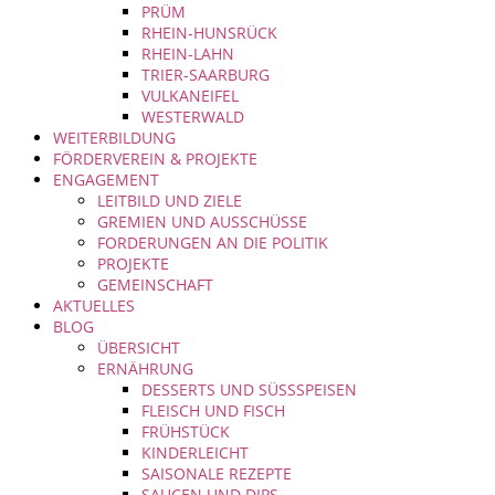
PRÜM
RHEIN-HUNSRÜCK
RHEIN-LAHN
TRIER-SAARBURG
VULKANEIFEL
WESTERWALD
WEITERBILDUNG
FÖRDERVEREIN & PROJEKTE
ENGAGEMENT
LEITBILD UND ZIELE
GREMIEN UND AUSSCHÜSSE
FORDERUNGEN AN DIE POLITIK
PROJEKTE
GEMEINSCHAFT
AKTUELLES
BLOG
ÜBERSICHT
ERNÄHRUNG
DESSERTS UND SÜSSSPEISEN
FLEISCH UND FISCH
FRÜHSTÜCK
KINDERLEICHT
SAISONALE REZEPTE
SAUCEN UND DIPS