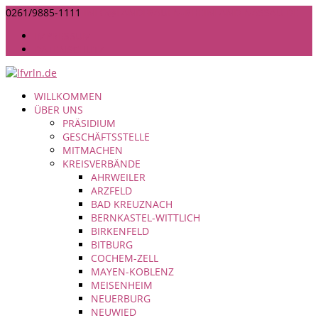
0261/9885-1111
INFO@LANDFRAUEN-RHEINLAND-NASSAU.DE
IMPRESSUM
DATENSCHUTZ
WILLKOMMEN
ÜBER UNS
PRÄSIDIUM
GESCHÄFTSSTELLE
MITMACHEN
KREISVERBÄNDE
AHRWEILER
ARZFELD
BAD KREUZNACH
BERNKASTEL-WITTLICH
BIRKENFELD
BITBURG
COCHEM-ZELL
MAYEN-KOBLENZ
MEISENHEIM
NEUERBURG
NEUWIED