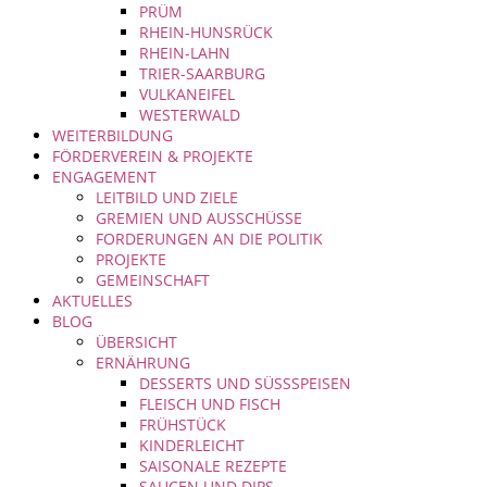
PRÜM
RHEIN-HUNSRÜCK
RHEIN-LAHN
TRIER-SAARBURG
VULKANEIFEL
WESTERWALD
WEITERBILDUNG
FÖRDERVEREIN & PROJEKTE
ENGAGEMENT
LEITBILD UND ZIELE
GREMIEN UND AUSSCHÜSSE
FORDERUNGEN AN DIE POLITIK
PROJEKTE
GEMEINSCHAFT
AKTUELLES
BLOG
ÜBERSICHT
ERNÄHRUNG
DESSERTS UND SÜSSSPEISEN
FLEISCH UND FISCH
FRÜHSTÜCK
KINDERLEICHT
SAISONALE REZEPTE
SAUCEN UND DIPS