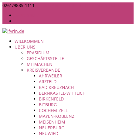
0261/9885-1111
INFO@LANDFRAUEN-RHEINLAND-NASSAU.DE
IMPRESSUM
DATENSCHUTZ
WILLKOMMEN
ÜBER UNS
PRÄSIDIUM
GESCHÄFTSSTELLE
MITMACHEN
KREISVERBÄNDE
AHRWEILER
ARZFELD
BAD KREUZNACH
BERNKASTEL-WITTLICH
BIRKENFELD
BITBURG
COCHEM-ZELL
MAYEN-KOBLENZ
MEISENHEIM
NEUERBURG
NEUWIED