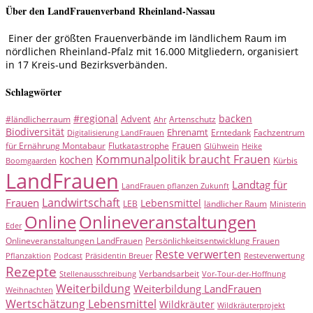
Über den LandFrauenverband Rheinland-Nassau
Einer der größten Frauenverbände im ländlichem Raum im
nördlichen Rheinland-Pfalz mit 16.000 Mitgliedern, organisiert
in 17 Kreis-und Bezirksverbänden.
Schlagwörter
#regional
backen
Advent
#ländlicherraum
Artenschutz
Ahr
Biodiversität
Ehrenamt
Erntedank
Fachzentrum
Digitalisierung LandFrauen
Frauen
für Ernährung Montabaur
Flutkatastrophe
Glühwein
Heike
Kommunalpolitik braucht Frauen
kochen
Kürbis
Boomgaarden
LandFrauen
Landtag für
LandFrauen pflanzen Zukunft
Landwirtschaft
Frauen
Lebensmittel
LEB
ländlicher Raum
Ministerin
Online
Onlineveranstaltungen
Eder
Onlineveranstaltungen LandFrauen
Persönlichkeitsentwicklung Frauen
Reste verwerten
Pflanzaktion
Podcast
Präsidentin Breuer
Resteverwertung
Rezepte
Verbandsarbeit
Stellenausschreibung
Vor-Tour-der-Hoffnung
Weiterbildung
Weiterbildung LandFrauen
Weihnachten
Wertschätzung Lebensmittel
Wildkräuter
Wildkräuterprojekt