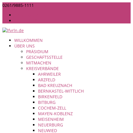
0261/9885-1111
INFO@LANDFRAUEN-RHEINLAND-NASSAU.DE
IMPRESSUM
DATENSCHUTZ
WILLKOMMEN
ÜBER UNS
PRÄSIDIUM
GESCHÄFTSSTELLE
MITMACHEN
KREISVERBÄNDE
AHRWEILER
ARZFELD
BAD KREUZNACH
BERNKASTEL-WITTLICH
BIRKENFELD
BITBURG
COCHEM-ZELL
MAYEN-KOBLENZ
MEISENHEIM
NEUERBURG
NEUWIED