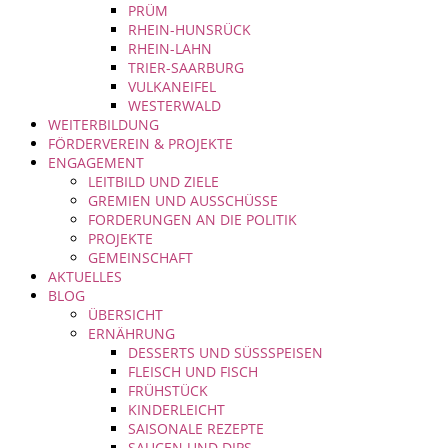
PRÜM
RHEIN-HUNSRÜCK
RHEIN-LAHN
TRIER-SAARBURG
VULKANEIFEL
WESTERWALD
WEITERBILDUNG
FÖRDERVEREIN & PROJEKTE
ENGAGEMENT
LEITBILD UND ZIELE
GREMIEN UND AUSSCHÜSSE
FORDERUNGEN AN DIE POLITIK
PROJEKTE
GEMEINSCHAFT
AKTUELLES
BLOG
ÜBERSICHT
ERNÄHRUNG
DESSERTS UND SÜSSSPEISEN
FLEISCH UND FISCH
FRÜHSTÜCK
KINDERLEICHT
SAISONALE REZEPTE
SAUCEN UND DIPS