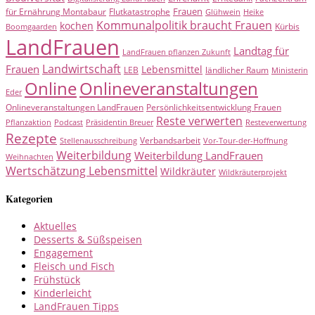
Frauen
für Ernährung Montabaur
Flutkatastrophe
Glühwein
Heike
Kommunalpolitik braucht Frauen
kochen
Kürbis
Boomgaarden
LandFrauen
Landtag für
LandFrauen pflanzen Zukunft
Landwirtschaft
Frauen
Lebensmittel
LEB
ländlicher Raum
Ministerin
Online
Onlineveranstaltungen
Eder
Onlineveranstaltungen LandFrauen
Persönlichkeitsentwicklung Frauen
Reste verwerten
Pflanzaktion
Podcast
Präsidentin Breuer
Resteverwertung
Rezepte
Verbandsarbeit
Stellenausschreibung
Vor-Tour-der-Hoffnung
Weiterbildung
Weiterbildung LandFrauen
Weihnachten
Wertschätzung Lebensmittel
Wildkräuter
Wildkräuterprojekt
Kategorien
Aktuelles
Desserts & Süßspeisen
Engagement
Fleisch und Fisch
Frühstück
Kinderleicht
LandFrauen Tipps