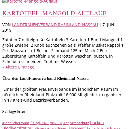
KARTOFFEL-MANGOLD-AUFLAUF
VON
LANDFRAUENVERBAND RHEINLAND-NASSAU
|
7. JUNI.
2019
Zutaten 7 mittelgroße Kartoffeln 3 Karotten 1 Bund Mangold 1
große Zwiebel 2 Knoblauchzehen Salz, Pfeffer Muskat Rapsöl 1
Pck. Mozzarella 1 Becher Schmand 125 ml Milch 2 Eier
Zubereitung Kartoffeln und Karotten waschen, putzen, in
Scheiben schneiden. Topf mit Wasser...
« Ältere Einträge
Über den LandFrauenverband Rheinland-Nassau
Einer der größten Frauenverbände im ländlichem Raum im
nördlichen Rheinland-Pfalz mit 16.000 Mitgliedern, organisiert
in 17 Kreis-und Bezirksverbänden.
Schlagwörter
#regional
backen
Advent
#ländlicherraum
Artenschutz
Ahr
Biodiversität
Ehrenamt
Erntedank
Fachzentrum
Digitalisierung LandFrauen