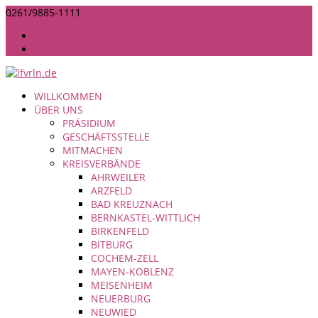
0261/9885-1111
INFO@LANDFRAUEN-RHEINLAND-NASSAU.DE
IMPRESSUM
DATENSCHUTZ
WILLKOMMEN
ÜBER UNS
PRÄSIDIUM
GESCHÄFTSSTELLE
MITMACHEN
KREISVERBÄNDE
AHRWEILER
ARZFELD
BAD KREUZNACH
BERNKASTEL-WITTLICH
BIRKENFELD
BITBURG
COCHEM-ZELL
MAYEN-KOBLENZ
MEISENHEIM
NEUERBURG
NEUWIED