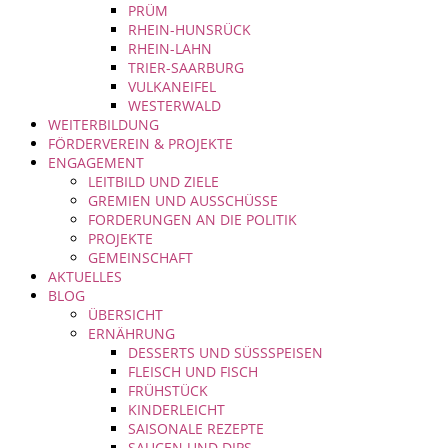
PRÜM
RHEIN-HUNSRÜCK
RHEIN-LAHN
TRIER-SAARBURG
VULKANEIFEL
WESTERWALD
WEITERBILDUNG
FÖRDERVEREIN & PROJEKTE
ENGAGEMENT
LEITBILD UND ZIELE
GREMIEN UND AUSSCHÜSSE
FORDERUNGEN AN DIE POLITIK
PROJEKTE
GEMEINSCHAFT
AKTUELLES
BLOG
ÜBERSICHT
ERNÄHRUNG
DESSERTS UND SÜSSSPEISEN
FLEISCH UND FISCH
FRÜHSTÜCK
KINDERLEICHT
SAISONALE REZEPTE
SAUCEN UND DIPS