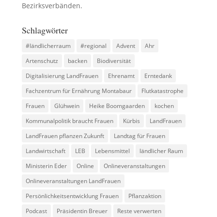
Bezirksverbänden.
Schlagwörter
#ländlicherraum
#regional
Advent
Ahr
Artenschutz
backen
Biodiversität
Digitalisierung LandFrauen
Ehrenamt
Erntedank
Fachzentrum für Ernährung Montabaur
Flutkatastrophe
Frauen
Glühwein
Heike Boomgaarden
kochen
Kommunalpolitik braucht Frauen
Kürbis
LandFrauen
LandFrauen pflanzen Zukunft
Landtag für Frauen
Landwirtschaft
LEB
Lebensmittel
ländlicher Raum
Ministerin Eder
Online
Onlineveranstaltungen
Onlineveranstaltungen LandFrauen
Persönlichkeitsentwicklung Frauen
Pflanzaktion
Podcast
Präsidentin Breuer
Reste verwerten