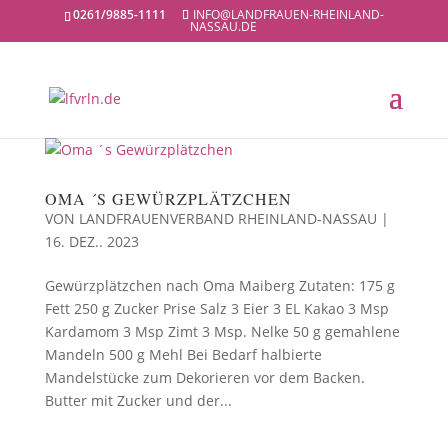
0261/9885-1111
INFO@LANDFRAUEN-RHEINLAND-
NASSAU.DE
OMA ´S GEWÜRZPLÄTZCHEN
VON
LANDFRAUENVERBAND RHEINLAND-NASSAU
|
16. DEZ.. 2023
Gewürzplätzchen nach Oma Maiberg Zutaten: 175 g
Fett 250 g Zucker Prise Salz 3 Eier 3 EL Kakao 3 Msp
Kardamom 3 Msp Zimt 3 Msp. Nelke 50 g gemahlene
Mandeln 500 g Mehl Bei Bedarf halbierte
Mandelstücke zum Dekorieren vor dem Backen.
Butter mit Zucker und der...