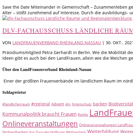
Save the Date Miteinander in Gemeinschaft – Zusammenleben ges
Alter – stößt zunehmend auf Interesse. Durch die ausbildungs- u
DLV-FACHAUSSCHUSS LÄNDLICHE RÄU
VON
LANDFRAUENVERBAND RHEINLAND-NASSAU
|
30. OKT.. 202
Präsidiumsmitglied Petra Gerhardt in Berlin. Wie die Mobilität
Ideen gibt es auch bei den LandFrauen, allein wie die Weichen ges
Über den LandFrauenverband Rheinland-Nassau
Einer der größten Frauenverbände im ländlichem Raum im nördlic
Schlagwörter
#regional
backen
Biodiversitä
Advent
#ländlicherraum
Artenschutz
Ahr
LandFraue
Kommunalpolitik braucht Frauen
Kürbis
Onlineveranstaltungen
Onlineveranstaltungen LandFra
Weiterbildung
Weite
Verbandsarbeit
Vor-Tour-der-Hoffnung
Weihnachten