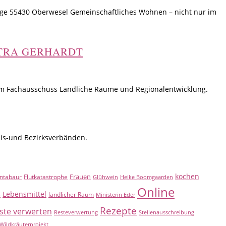
rge 55430 Oberwesel Gemeinschaftliches Wohnen – nicht nur im
TRA GERHARDT
a im Fachausschuss Ländliche Raume und Regionalentwicklung.
eis-und Bezirksverbänden.
kochen
Frauen
ntabaur
Flutkatastrophe
Glühwein
Heike Boomgaarden
Online
Lebensmittel
B
ländlicher Raum
Ministerin Eder
Rezepte
ste verwerten
Resteverwertung
Stellenausschreibung
Wildkräuterprojekt