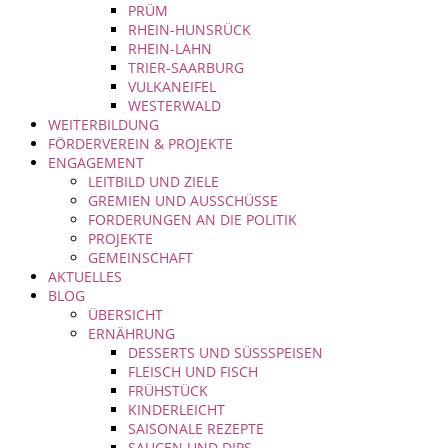
PRÜM
RHEIN-HUNSRÜCK
RHEIN-LAHN
TRIER-SAARBURG
VULKANEIFEL
WESTERWALD
WEITERBILDUNG
FÖRDERVEREIN & PROJEKTE
ENGAGEMENT
LEITBILD UND ZIELE
GREMIEN UND AUSSCHÜSSE
FORDERUNGEN AN DIE POLITIK
PROJEKTE
GEMEINSCHAFT
AKTUELLES
BLOG
ÜBERSICHT
ERNÄHRUNG
DESSERTS UND SÜSSSPEISEN
FLEISCH UND FISCH
FRÜHSTÜCK
KINDERLEICHT
SAISONALE REZEPTE
SAUCEN UND DIPS