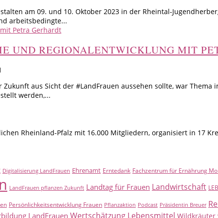
talten am 09. und 10. Oktober 2023 in der Rheintal-Jugendherbe
nd arbeitsbedingte...
ME UND REGIONALENTWICKLUNG MIT PE
1
 der Zukunft aus Sicht der #LandFrauen aussehen sollte, war Them
tellt werden,...
hen Rheinland-Pfalz mit 16.000 Mitgliedern, organisiert in 17 Kr
t
Ehrenamt
Erntedank
Fachzentrum für Ernährung Mo
Digitalisierung LandFrauen
n
Landwirtschaft
Landtag für Frauen
LE
LandFrauen pflanzen Zukunft
Re
uen
Persönlichkeitsentwicklung Frauen
Pflanzaktion
Podcast
Präsidentin Breuer
Wertschätzung Lebensmittel
rbildung LandFrauen
Wildkräuter