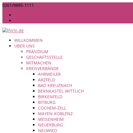
0261/9885-1111
INFO@LANDFRAUEN-RHEINLAND-NASSAU.DE
IMPRESSUM
DATENSCHUTZ
WILLKOMMEN
ÜBER UNS
PRÄSIDIUM
GESCHÄFTSSTELLE
MITMACHEN
KREISVERBÄNDE
AHRWEILER
ARZFELD
BAD KREUZNACH
BERNKASTEL-WITTLICH
BIRKENFELD
BITBURG
COCHEM-ZELL
MAYEN-KOBLENZ
MEISENHEIM
NEUERBURG
NEUWIED