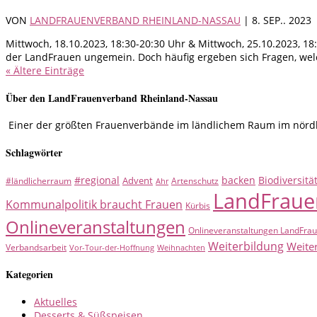
VON
LANDFRAUENVERBAND RHEINLAND-NASSAU
|
8. SEP.. 2023
Mittwoch, 18.10.2023, 18:30-20:30 Uhr & Mittwoch, 25.10.2023, 18:
der LandFrauen ungemein. Doch häufig ergeben sich Fragen, welc
« Ältere Einträge
Über den LandFrauenverband Rheinland-Nassau
Einer der größten Frauenverbände im ländlichem Raum im nördlic
Schlagwörter
#regional
backen
Biodiversitä
Advent
#ländlicherraum
Artenschutz
Ahr
LandFraue
Kommunalpolitik braucht Frauen
Kürbis
Onlineveranstaltungen
Onlineveranstaltungen LandFra
Weiterbildung
Weite
Verbandsarbeit
Vor-Tour-der-Hoffnung
Weihnachten
Kategorien
Aktuelles
Desserts & Süßspeisen