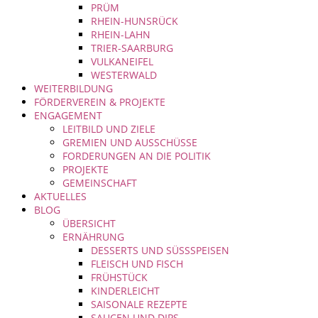
PRÜM
RHEIN-HUNSRÜCK
RHEIN-LAHN
TRIER-SAARBURG
VULKANEIFEL
WESTERWALD
WEITERBILDUNG
FÖRDERVEREIN & PROJEKTE
ENGAGEMENT
LEITBILD UND ZIELE
GREMIEN UND AUSSCHÜSSE
FORDERUNGEN AN DIE POLITIK
PROJEKTE
GEMEINSCHAFT
AKTUELLES
BLOG
ÜBERSICHT
ERNÄHRUNG
DESSERTS UND SÜSSSPEISEN
FLEISCH UND FISCH
FRÜHSTÜCK
KINDERLEICHT
SAISONALE REZEPTE
SAUCEN UND DIPS