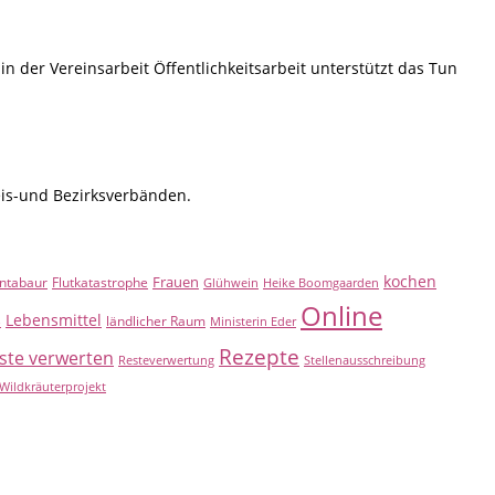
in der Vereinsarbeit Öffentlichkeitsarbeit unterstützt das Tun
eis-und Bezirksverbänden.
kochen
Frauen
ntabaur
Flutkatastrophe
Glühwein
Heike Boomgaarden
Online
Lebensmittel
B
ländlicher Raum
Ministerin Eder
Rezepte
ste verwerten
Resteverwertung
Stellenausschreibung
Wildkräuterprojekt