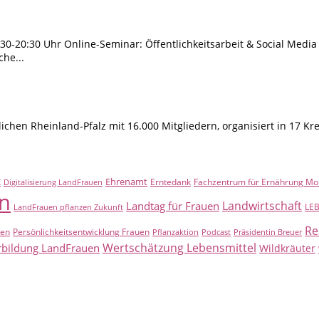
30-20:30 Uhr Online-Seminar: Öffentlichkeitsarbeit & Social Media 
he...
hen Rheinland-Pfalz mit 16.000 Mitgliedern, organisiert in 17 Kr
t
Ehrenamt
Erntedank
Fachzentrum für Ernährung Mo
Digitalisierung LandFrauen
n
Landwirtschaft
Landtag für Frauen
LE
LandFrauen pflanzen Zukunft
Re
uen
Persönlichkeitsentwicklung Frauen
Pflanzaktion
Podcast
Präsidentin Breuer
Wertschätzung Lebensmittel
rbildung LandFrauen
Wildkräuter