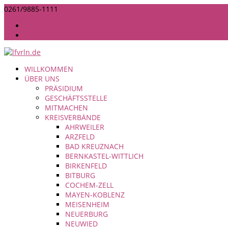
0261/9885-1111
INFO@LANDFRAUEN-RHEINLAND-NASSAU.DE
IMPRESSUM
DATENSCHUTZ
WILLKOMMEN
ÜBER UNS
PRÄSIDIUM
GESCHÄFTSSTELLE
MITMACHEN
KREISVERBÄNDE
AHRWEILER
ARZFELD
BAD KREUZNACH
BERNKASTEL-WITTLICH
BIRKENFELD
BITBURG
COCHEM-ZELL
MAYEN-KOBLENZ
MEISENHEIM
NEUERBURG
NEUWIED