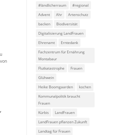
#ländlicherraum
#regional
Advent
Ahr
Artenschutz
backen
Biodiversität
Digitalisierung LandFrauen
Ehrenamt
Erntedank
Fachzentrum für Ernährung
zu
Montabaur
 von
Flutkatastrophe
Frauen
Glühwein
Heike Boomgaarden
kochen
Kommunalpolitik braucht
Frauen
L
Kürbis
LandFrauen
LandFrauen pflanzen Zukunft
Landtag für Frauen