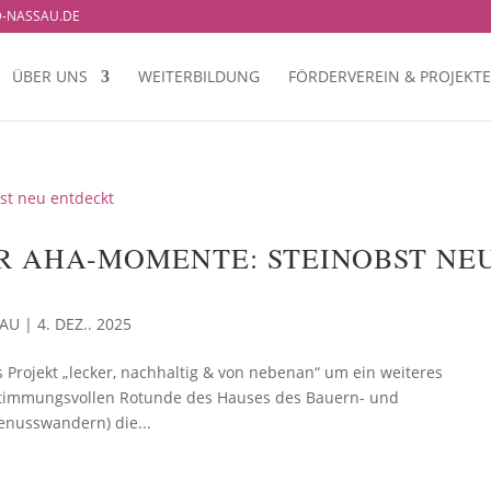
-NASSAU.DE
ÜBER UNS
WEITERBILDUNG
FÖRDERVEREIN & PROJEKTE
R AHA-MOMENTE: STEINOBST NE
SAU
|
4. DEZ.. 2025
 Projekt „lecker, nachhaltig & von nebenan“ um ein weiteres
r stimmungsvollen Rotunde des Hauses des Bauern- und
enusswandern) die...