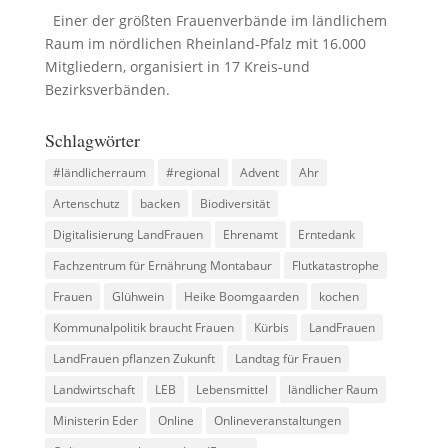
Einer der größten Frauenverbände im ländlichem
Raum im nördlichen Rheinland-Pfalz mit 16.000
Mitgliedern, organisiert in 17 Kreis-und
Bezirksverbänden.
Schlagwörter
#ländlicherraum
#regional
Advent
Ahr
Artenschutz
backen
Biodiversität
Digitalisierung LandFrauen
Ehrenamt
Erntedank
Fachzentrum für Ernährung Montabaur
Flutkatastrophe
Frauen
Glühwein
Heike Boomgaarden
kochen
Kommunalpolitik braucht Frauen
Kürbis
LandFrauen
LandFrauen pflanzen Zukunft
Landtag für Frauen
Landwirtschaft
LEB
Lebensmittel
ländlicher Raum
Ministerin Eder
Online
Onlineveranstaltungen