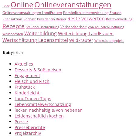
Online
Onlineveranstaltungen
Eder
Onlineveranstaltungen LandFrauen
Persönlichkeitsentwicklung Frauen
Reste verwerten
Pflanzaktion
Podcast
Präsidentin Breuer
Resteverwertung
Rezepte
Verbandsarbeit
Stellenausschreibung
Vor-Tour-der-Hoffnung
Weiterbildung
Weiterbildung LandFrauen
Weihnachten
Wertschätzung Lebensmittel
Wildkräuter
Wildkräuterprojekt
Kategorien
Aktuelles
Desserts & Süßspeisen
Engagement
Fleisch und Fisch
Frühstück
Kinderleicht
LandFrauen Tipps
Lebensmittelwertschätzung
lecker, nachhaltig & von nebenan
Leidenschaftlich kochen
Presse
Presseberichte
Projektarchiv