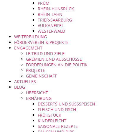
PRÜM
RHEIN-HUNSRÜCK
RHEIN-LAHN
TRIER-SAARBURG
VULKANEIFEL
WESTERWALD
WEITERBILDUNG
FÖRDERVEREIN & PROJEKTE
ENGAGEMENT
LEITBILD UND ZIELE
GREMIEN UND AUSSCHÜSSE
FORDERUNGEN AN DIE POLITIK
PROJEKTE
GEMEINSCHAFT
AKTUELLES
BLOG
ÜBERSICHT
ERNÄHRUNG
DESSERTS UND SÜSSSPEISEN
FLEISCH UND FISCH
FRÜHSTÜCK
KINDERLEICHT
SAISONALE REZEPTE
SAUCEN UND DIPS