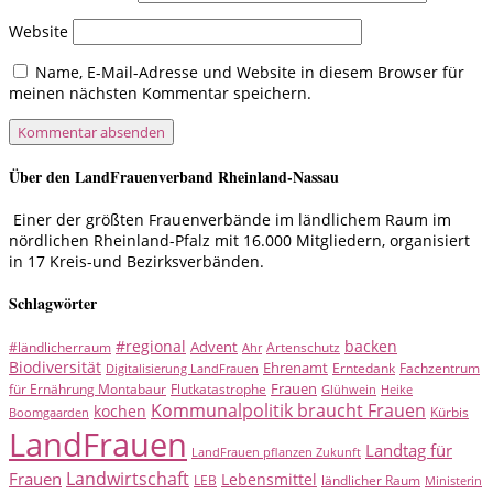
Website
Name, E-Mail-Adresse und Website in diesem Browser für
meinen nächsten Kommentar speichern.
Über den LandFrauenverband Rheinland-Nassau
Einer der größten Frauenverbände im ländlichem Raum im
nördlichen Rheinland-Pfalz mit 16.000 Mitgliedern, organisiert
in 17 Kreis-und Bezirksverbänden.
Schlagwörter
#regional
backen
Advent
#ländlicherraum
Artenschutz
Ahr
Biodiversität
Ehrenamt
Erntedank
Fachzentrum
Digitalisierung LandFrauen
Frauen
für Ernährung Montabaur
Flutkatastrophe
Glühwein
Heike
Kommunalpolitik braucht Frauen
kochen
Kürbis
Boomgaarden
LandFrauen
Landtag für
LandFrauen pflanzen Zukunft
Landwirtschaft
Frauen
Lebensmittel
LEB
ländlicher Raum
Ministerin