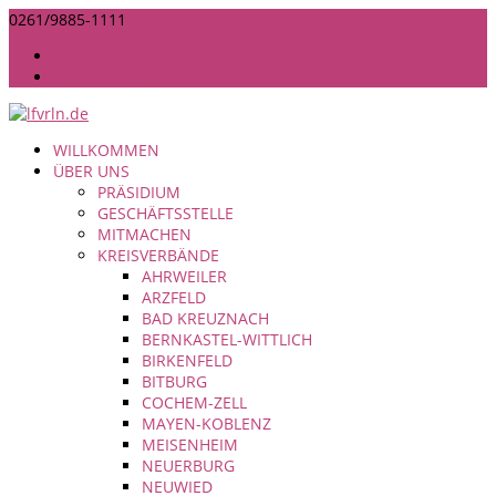
0261/9885-1111
INFO@LANDFRAUEN-RHEINLAND-NASSAU.DE
IMPRESSUM
DATENSCHUTZ
WILLKOMMEN
ÜBER UNS
PRÄSIDIUM
GESCHÄFTSSTELLE
MITMACHEN
KREISVERBÄNDE
AHRWEILER
ARZFELD
BAD KREUZNACH
BERNKASTEL-WITTLICH
BIRKENFELD
BITBURG
COCHEM-ZELL
MAYEN-KOBLENZ
MEISENHEIM
NEUERBURG
NEUWIED