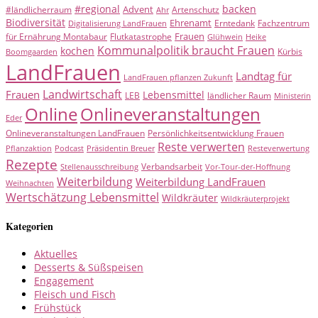
#regional
backen
Advent
#ländlicherraum
Artenschutz
Ahr
Biodiversität
Ehrenamt
Erntedank
Fachzentrum
Digitalisierung LandFrauen
Frauen
für Ernährung Montabaur
Flutkatastrophe
Glühwein
Heike
Kommunalpolitik braucht Frauen
kochen
Kürbis
Boomgaarden
LandFrauen
Landtag für
LandFrauen pflanzen Zukunft
Landwirtschaft
Frauen
Lebensmittel
LEB
ländlicher Raum
Ministerin
Online
Onlineveranstaltungen
Eder
Onlineveranstaltungen LandFrauen
Persönlichkeitsentwicklung Frauen
Reste verwerten
Pflanzaktion
Podcast
Präsidentin Breuer
Resteverwertung
Rezepte
Verbandsarbeit
Stellenausschreibung
Vor-Tour-der-Hoffnung
Weiterbildung
Weiterbildung LandFrauen
Weihnachten
Wertschätzung Lebensmittel
Wildkräuter
Wildkräuterprojekt
Kategorien
Aktuelles
Desserts & Süßspeisen
Engagement
Fleisch und Fisch
Frühstück