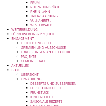
PRÜM
RHEIN-HUNSRÜCK
RHEIN-LAHN
TRIER-SAARBURG
VULKANEIFEL
WESTERWALD
WEITERBILDUNG
FÖRDERVEREIN & PROJEKTE
ENGAGEMENT
LEITBILD UND ZIELE
GREMIEN UND AUSSCHÜSSE
FORDERUNGEN AN DIE POLITIK
PROJEKTE
GEMEINSCHAFT
AKTUELLES
BLOG
ÜBERSICHT
ERNÄHRUNG
DESSERTS UND SÜSSSPEISEN
FLEISCH UND FISCH
FRÜHSTÜCK
KINDERLEICHT
SAISONALE REZEPTE
SAUCEN UND DIPS