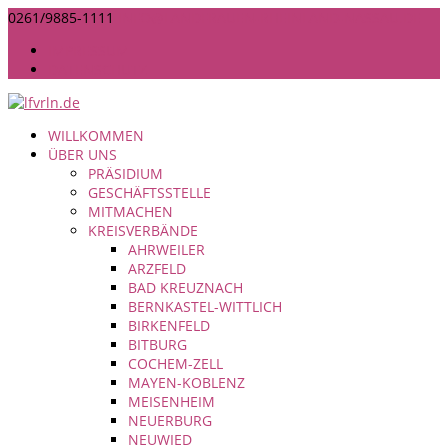
0261/9885-1111
INFO@LANDFRAUEN-RHEINLAND-NASSAU.DE
IMPRESSUM
DATENSCHUTZ
WILLKOMMEN
ÜBER UNS
PRÄSIDIUM
GESCHÄFTSSTELLE
MITMACHEN
KREISVERBÄNDE
AHRWEILER
ARZFELD
BAD KREUZNACH
BERNKASTEL-WITTLICH
BIRKENFELD
BITBURG
COCHEM-ZELL
MAYEN-KOBLENZ
MEISENHEIM
NEUERBURG
NEUWIED