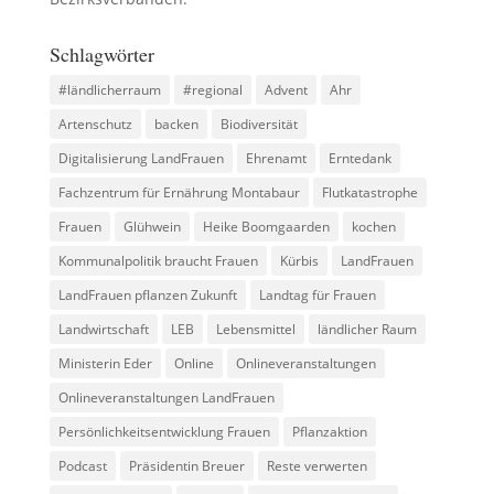
Schlagwörter
#ländlicherraum
#regional
Advent
Ahr
Artenschutz
backen
Biodiversität
Digitalisierung LandFrauen
Ehrenamt
Erntedank
Fachzentrum für Ernährung Montabaur
Flutkatastrophe
Frauen
Glühwein
Heike Boomgaarden
kochen
Kommunalpolitik braucht Frauen
Kürbis
LandFrauen
LandFrauen pflanzen Zukunft
Landtag für Frauen
Landwirtschaft
LEB
Lebensmittel
ländlicher Raum
Ministerin Eder
Online
Onlineveranstaltungen
Onlineveranstaltungen LandFrauen
Persönlichkeitsentwicklung Frauen
Pflanzaktion
Podcast
Präsidentin Breuer
Reste verwerten