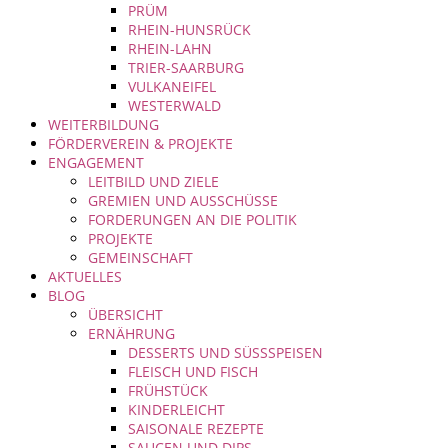
PRÜM
RHEIN-HUNSRÜCK
RHEIN-LAHN
TRIER-SAARBURG
VULKANEIFEL
WESTERWALD
WEITERBILDUNG
FÖRDERVEREIN & PROJEKTE
ENGAGEMENT
LEITBILD UND ZIELE
GREMIEN UND AUSSCHÜSSE
FORDERUNGEN AN DIE POLITIK
PROJEKTE
GEMEINSCHAFT
AKTUELLES
BLOG
ÜBERSICHT
ERNÄHRUNG
DESSERTS UND SÜSSSPEISEN
FLEISCH UND FISCH
FRÜHSTÜCK
KINDERLEICHT
SAISONALE REZEPTE
SAUCEN UND DIPS