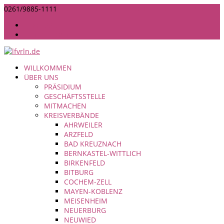
0261/9885-1111
INFO@LANDFRAUEN-RHEINLAND-NASSAU.DE
IMPRESSUM
DATENSCHUTZ
WILLKOMMEN
ÜBER UNS
PRÄSIDIUM
GESCHÄFTSSTELLE
MITMACHEN
KREISVERBÄNDE
AHRWEILER
ARZFELD
BAD KREUZNACH
BERNKASTEL-WITTLICH
BIRKENFELD
BITBURG
COCHEM-ZELL
MAYEN-KOBLENZ
MEISENHEIM
NEUERBURG
NEUWIED