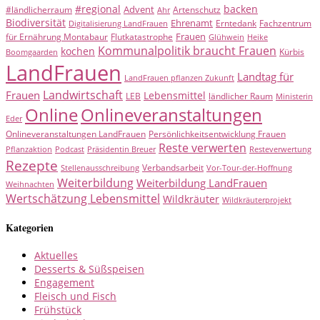
#regional
backen
Advent
#ländlicherraum
Artenschutz
Ahr
Biodiversität
Ehrenamt
Erntedank
Fachzentrum
Digitalisierung LandFrauen
Frauen
für Ernährung Montabaur
Flutkatastrophe
Glühwein
Heike
Kommunalpolitik braucht Frauen
kochen
Kürbis
Boomgaarden
LandFrauen
Landtag für
LandFrauen pflanzen Zukunft
Landwirtschaft
Frauen
Lebensmittel
LEB
ländlicher Raum
Ministerin
Online
Onlineveranstaltungen
Eder
Onlineveranstaltungen LandFrauen
Persönlichkeitsentwicklung Frauen
Reste verwerten
Pflanzaktion
Podcast
Präsidentin Breuer
Resteverwertung
Rezepte
Verbandsarbeit
Stellenausschreibung
Vor-Tour-der-Hoffnung
Weiterbildung
Weiterbildung LandFrauen
Weihnachten
Wertschätzung Lebensmittel
Wildkräuter
Wildkräuterprojekt
Kategorien
Aktuelles
Desserts & Süßspeisen
Engagement
Fleisch und Fisch
Frühstück