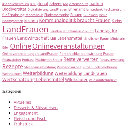
#regional
backen
Advent
#ländlicherraum
Artenschutz
Ahr
Biodiversität
Ehrenamt
Erntedank
Fachzentrum
Digitalisierung LandFrauen
Frauen
für Ernährung Montabaur
Flutkatastrophe
Glühwein
Heike
Kommunalpolitik braucht Frauen
kochen
Kürbis
Boomgaarden
LandFrauen
Landtag für
LandFrauen pflanzen Zukunft
Landwirtschaft
Frauen
Lebensmittel
LEB
ländlicher Raum
Ministerin
Online
Onlineveranstaltungen
Eder
Onlineveranstaltungen LandFrauen
Persönlichkeitsentwicklung Frauen
Reste verwerten
Pflanzaktion
Podcast
Präsidentin Breuer
Resteverwertung
Rezepte
Verbandsarbeit
Stellenausschreibung
Vor-Tour-der-Hoffnung
Weiterbildung
Weiterbildung LandFrauen
Weihnachten
Wertschätzung Lebensmittel
Wildkräuter
Wildkräuterprojekt
Kategorien
Aktuelles
Desserts & Süßspeisen
Engagement
Fleisch und Fisch
Frühstück