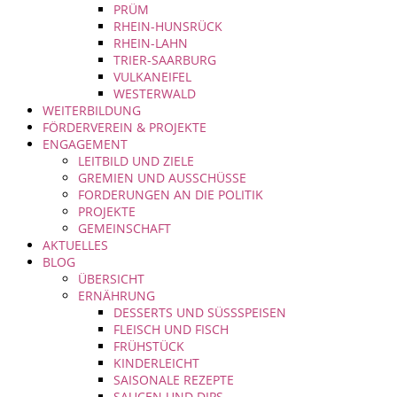
PRÜM
RHEIN-HUNSRÜCK
RHEIN-LAHN
TRIER-SAARBURG
VULKANEIFEL
WESTERWALD
WEITERBILDUNG
FÖRDERVEREIN & PROJEKTE
ENGAGEMENT
LEITBILD UND ZIELE
GREMIEN UND AUSSCHÜSSE
FORDERUNGEN AN DIE POLITIK
PROJEKTE
GEMEINSCHAFT
AKTUELLES
BLOG
ÜBERSICHT
ERNÄHRUNG
DESSERTS UND SÜSSSPEISEN
FLEISCH UND FISCH
FRÜHSTÜCK
KINDERLEICHT
SAISONALE REZEPTE
SAUCEN UND DIPS