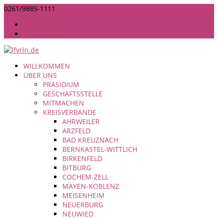
0261/9885-1111
INFO@LANDFRAUEN-RHEINLAND-NASSAU.DE
IMPRESSUM
DATENSCHUTZ
WILLKOMMEN
ÜBER UNS
PRÄSIDIUM
GESCHÄFTSSTELLE
MITMACHEN
KREISVERBÄNDE
AHRWEILER
ARZFELD
BAD KREUZNACH
BERNKASTEL-WITTLICH
BIRKENFELD
BITBURG
COCHEM-ZELL
MAYEN-KOBLENZ
MEISENHEIM
NEUERBURG
NEUWIED