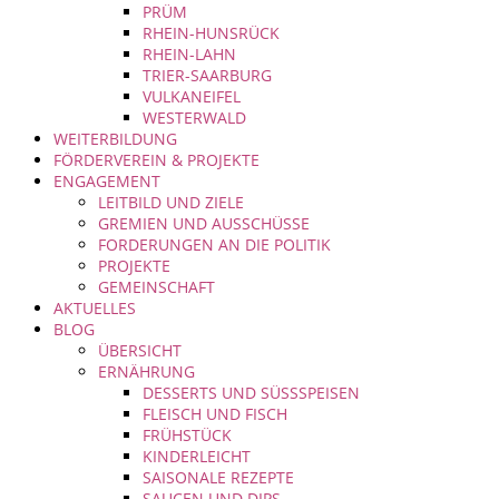
PRÜM
RHEIN-HUNSRÜCK
RHEIN-LAHN
TRIER-SAARBURG
VULKANEIFEL
WESTERWALD
WEITERBILDUNG
FÖRDERVEREIN & PROJEKTE
ENGAGEMENT
LEITBILD UND ZIELE
GREMIEN UND AUSSCHÜSSE
FORDERUNGEN AN DIE POLITIK
PROJEKTE
GEMEINSCHAFT
AKTUELLES
BLOG
ÜBERSICHT
ERNÄHRUNG
DESSERTS UND SÜSSSPEISEN
FLEISCH UND FISCH
FRÜHSTÜCK
KINDERLEICHT
SAISONALE REZEPTE
SAUCEN UND DIPS