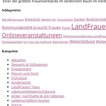
Einer der größten Frauenverbände im ländlichem Raum im nördlic
Schlagwörter
#regional
backen
Biodiversitä
Advent
#ländlicherraum
Artenschutz
Ahr
LandFraue
Kommunalpolitik braucht Frauen
Kürbis
Onlineveranstaltungen
Onlineveranstaltungen LandFra
Weiterbildung
Weite
Verbandsarbeit
Vor-Tour-der-Hoffnung
Weihnachten
Kategorien
Aktuelles
Desserts & Süßspeisen
Engagement
Fleisch und Fisch
Frühstück
Kinderleicht
LandFrauen Tipps
Lebensmittelwertschätzung
lecker, nachhaltig & von nebenan
Leidenschaftlich kochen
Presse