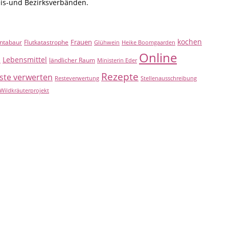
eis-und Bezirksverbänden.
kochen
Frauen
ntabaur
Flutkatastrophe
Glühwein
Heike Boomgaarden
Online
Lebensmittel
B
ländlicher Raum
Ministerin Eder
Rezepte
ste verwerten
Resteverwertung
Stellenausschreibung
Wildkräuterprojekt