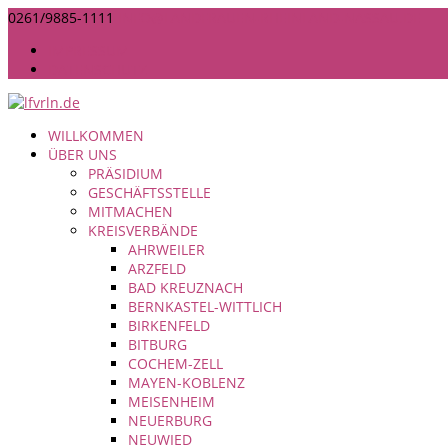
0261/9885-1111
INFO@LANDFRAUEN-RHEINLAND-NASSAU.DE
IMPRESSUM
DATENSCHUTZ
WILLKOMMEN
ÜBER UNS
PRÄSIDIUM
GESCHÄFTSSTELLE
MITMACHEN
KREISVERBÄNDE
AHRWEILER
ARZFELD
BAD KREUZNACH
BERNKASTEL-WITTLICH
BIRKENFELD
BITBURG
COCHEM-ZELL
MAYEN-KOBLENZ
MEISENHEIM
NEUERBURG
NEUWIED