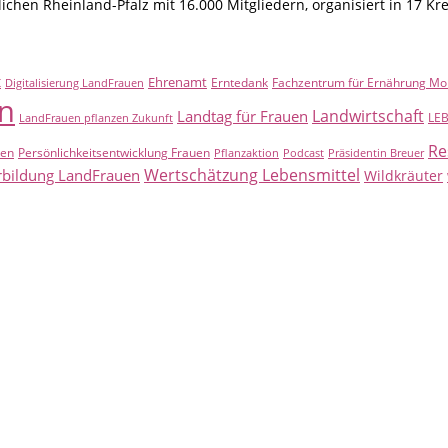
hen Rheinland-Pfalz mit 16.000 Mitgliedern, organisiert in 17 Kr
t
Ehrenamt
Erntedank
Fachzentrum für Ernährung Mo
Digitalisierung LandFrauen
n
Landwirtschaft
Landtag für Frauen
LE
LandFrauen pflanzen Zukunft
Re
uen
Persönlichkeitsentwicklung Frauen
Pflanzaktion
Podcast
Präsidentin Breuer
Wertschätzung Lebensmittel
rbildung LandFrauen
Wildkräuter