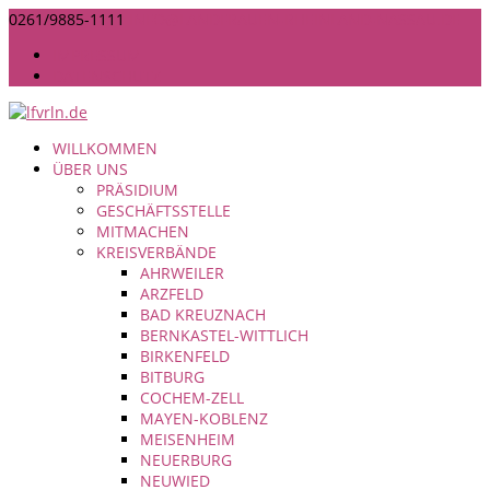
0261/9885-1111
INFO@LANDFRAUEN-RHEINLAND-NASSAU.DE
IMPRESSUM
DATENSCHUTZ
WILLKOMMEN
ÜBER UNS
PRÄSIDIUM
GESCHÄFTSSTELLE
MITMACHEN
KREISVERBÄNDE
AHRWEILER
ARZFELD
BAD KREUZNACH
BERNKASTEL-WITTLICH
BIRKENFELD
BITBURG
COCHEM-ZELL
MAYEN-KOBLENZ
MEISENHEIM
NEUERBURG
NEUWIED