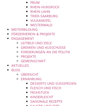
PRÜM
RHEIN-HUNSRÜCK
RHEIN-LAHN
TRIER-SAARBURG
VULKANEIFEL
WESTERWALD
WEITERBILDUNG
FÖRDERVEREIN & PROJEKTE
ENGAGEMENT
LEITBILD UND ZIELE
GREMIEN UND AUSSCHÜSSE
FORDERUNGEN AN DIE POLITIK
PROJEKTE
GEMEINSCHAFT
AKTUELLES
BLOG
ÜBERSICHT
ERNÄHRUNG
DESSERTS UND SÜSSSPEISEN
FLEISCH UND FISCH
FRÜHSTÜCK
KINDERLEICHT
SAISONALE REZEPTE
SAUCEN UND DIPS