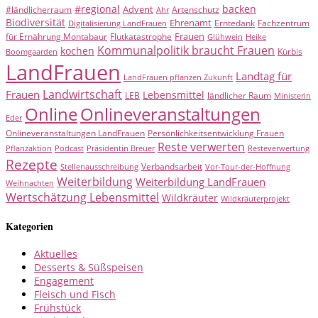
#regional
backen
Advent
#ländlicherraum
Artenschutz
Ahr
Biodiversität
Ehrenamt
Erntedank
Fachzentrum
Digitalisierung LandFrauen
Frauen
für Ernährung Montabaur
Flutkatastrophe
Glühwein
Heike
Kommunalpolitik braucht Frauen
kochen
Kürbis
Boomgaarden
LandFrauen
Landtag für
LandFrauen pflanzen Zukunft
Landwirtschaft
Frauen
Lebensmittel
LEB
ländlicher Raum
Ministerin
Online
Onlineveranstaltungen
Eder
Onlineveranstaltungen LandFrauen
Persönlichkeitsentwicklung Frauen
Reste verwerten
Pflanzaktion
Podcast
Präsidentin Breuer
Resteverwertung
Rezepte
Verbandsarbeit
Stellenausschreibung
Vor-Tour-der-Hoffnung
Weiterbildung
Weiterbildung LandFrauen
Weihnachten
Wertschätzung Lebensmittel
Wildkräuter
Wildkräuterprojekt
Kategorien
Aktuelles
Desserts & Süßspeisen
Engagement
Fleisch und Fisch
Frühstück