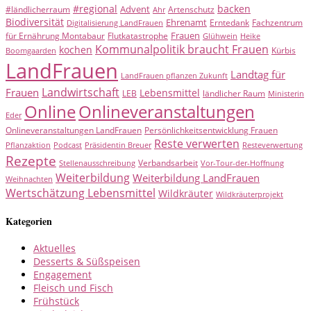
#regional
backen
Advent
#ländlicherraum
Artenschutz
Ahr
Biodiversität
Ehrenamt
Erntedank
Fachzentrum
Digitalisierung LandFrauen
Frauen
für Ernährung Montabaur
Flutkatastrophe
Glühwein
Heike
Kommunalpolitik braucht Frauen
kochen
Kürbis
Boomgaarden
LandFrauen
Landtag für
LandFrauen pflanzen Zukunft
Landwirtschaft
Frauen
Lebensmittel
LEB
ländlicher Raum
Ministerin
Online
Onlineveranstaltungen
Eder
Onlineveranstaltungen LandFrauen
Persönlichkeitsentwicklung Frauen
Reste verwerten
Pflanzaktion
Podcast
Präsidentin Breuer
Resteverwertung
Rezepte
Verbandsarbeit
Stellenausschreibung
Vor-Tour-der-Hoffnung
Weiterbildung
Weiterbildung LandFrauen
Weihnachten
Wertschätzung Lebensmittel
Wildkräuter
Wildkräuterprojekt
Kategorien
Aktuelles
Desserts & Süßspeisen
Engagement
Fleisch und Fisch
Frühstück