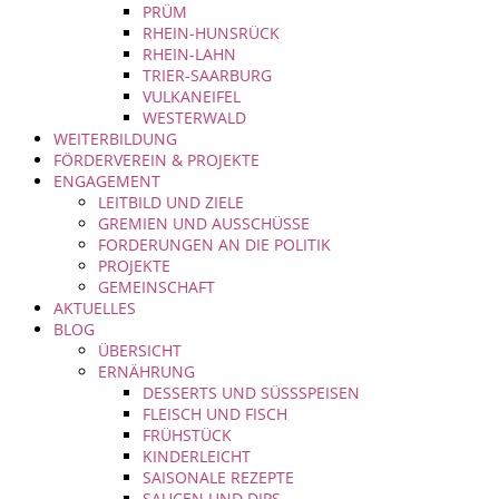
PRÜM
RHEIN-HUNSRÜCK
RHEIN-LAHN
TRIER-SAARBURG
VULKANEIFEL
WESTERWALD
WEITERBILDUNG
FÖRDERVEREIN & PROJEKTE
ENGAGEMENT
LEITBILD UND ZIELE
GREMIEN UND AUSSCHÜSSE
FORDERUNGEN AN DIE POLITIK
PROJEKTE
GEMEINSCHAFT
AKTUELLES
BLOG
ÜBERSICHT
ERNÄHRUNG
DESSERTS UND SÜSSSPEISEN
FLEISCH UND FISCH
FRÜHSTÜCK
KINDERLEICHT
SAISONALE REZEPTE
SAUCEN UND DIPS