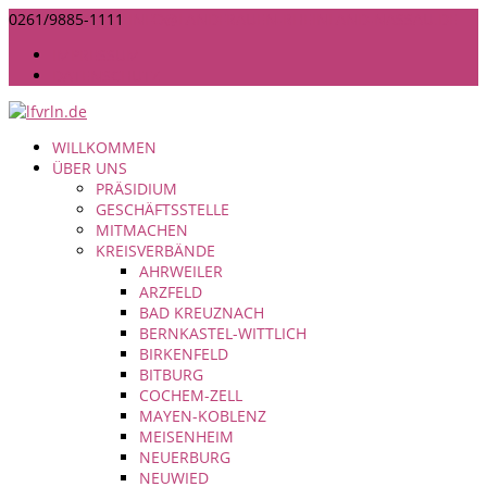
0261/9885-1111
INFO@LANDFRAUEN-RHEINLAND-NASSAU.DE
IMPRESSUM
DATENSCHUTZ
WILLKOMMEN
ÜBER UNS
PRÄSIDIUM
GESCHÄFTSSTELLE
MITMACHEN
KREISVERBÄNDE
AHRWEILER
ARZFELD
BAD KREUZNACH
BERNKASTEL-WITTLICH
BIRKENFELD
BITBURG
COCHEM-ZELL
MAYEN-KOBLENZ
MEISENHEIM
NEUERBURG
NEUWIED