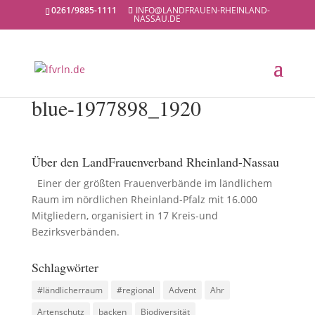
0261/9885-1111
INFO@LANDFRAUEN-RHEINLAND-
NASSAU.DE
blue-1977898_1920
Über den LandFrauenverband Rheinland-Nassau
Einer der größten Frauenverbände im ländlichem
Raum im nördlichen Rheinland-Pfalz mit 16.000
Mitgliedern, organisiert in 17 Kreis-und
Bezirksverbänden.
Schlagwörter
#ländlicherraum
#regional
Advent
Ahr
Artenschutz
backen
Biodiversität