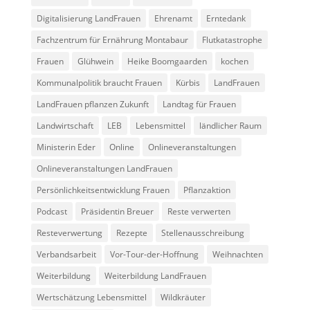
Digitalisierung LandFrauen
Ehrenamt
Erntedank
Fachzentrum für Ernährung Montabaur
Flutkatastrophe
Frauen
Glühwein
Heike Boomgaarden
kochen
Kommunalpolitik braucht Frauen
Kürbis
LandFrauen
LandFrauen pflanzen Zukunft
Landtag für Frauen
Landwirtschaft
LEB
Lebensmittel
ländlicher Raum
Ministerin Eder
Online
Onlineveranstaltungen
Onlineveranstaltungen LandFrauen
Persönlichkeitsentwicklung Frauen
Pflanzaktion
Podcast
Präsidentin Breuer
Reste verwerten
Resteverwertung
Rezepte
Stellenausschreibung
Verbandsarbeit
Vor-Tour-der-Hoffnung
Weihnachten
Weiterbildung
Weiterbildung LandFrauen
Wertschätzung Lebensmittel
Wildkräuter