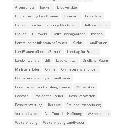
Artenschutz
backen
Biodiversität
Digitalisierung LandFrauen
Ehrenamt
Erntedank
Fachzentrum für Ernährung Montabaur
Flutkatastrophe
Frauen
Glühwein
Heike Boomgaarden
kochen
Kommunalpolitik braucht Frauen
Kürbis
LandFrauen
LandFrauen pflanzen Zukunft
Landtag für Frauen
Landwirtschaft
LEB
Lebensmittel
ländlicher Raum
Ministerin Eder
Online
Onlineveranstaltungen
Onlineveranstaltungen LandFrauen
Persönlichkeitsentwicklung Frauen
Pflanzaktion
Podcast
Präsidentin Breuer
Reste verwerten
Resteverwertung
Rezepte
Stellenausschreibung
Verbandsarbeit
Vor-Tour-der-Hoffnung
Weihnachten
Weiterbildung
Weiterbildung LandFrauen