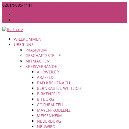
0261/9885-1111
INFO@LANDFRAUEN-RHEINLAND-NASSAU.DE
IMPRESSUM
DATENSCHUTZ
WILLKOMMEN
ÜBER UNS
PRÄSIDIUM
GESCHÄFTSSTELLE
MITMACHEN
KREISVERBÄNDE
AHRWEILER
ARZFELD
BAD KREUZNACH
BERNKASTEL-WITTLICH
BIRKENFELD
BITBURG
COCHEM-ZELL
MAYEN-KOBLENZ
MEISENHEIM
NEUERBURG
NEUWIED