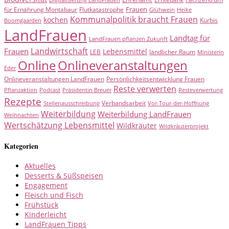
Digitalisierung LandFrauen
Frauen
für Ernährung Montabaur
Flutkatastrophe
Glühwein
Heike
Kommunalpolitik braucht Frauen
kochen
Kürbis
Boomgaarden
LandFrauen
Landtag für
LandFrauen pflanzen Zukunft
Landwirtschaft
Frauen
Lebensmittel
LEB
ländlicher Raum
Ministerin
Online
Onlineveranstaltungen
Eder
Onlineveranstaltungen LandFrauen
Persönlichkeitsentwicklung Frauen
Reste verwerten
Pflanzaktion
Podcast
Präsidentin Breuer
Resteverwertung
Rezepte
Verbandsarbeit
Stellenausschreibung
Vor-Tour-der-Hoffnung
Weiterbildung
Weiterbildung LandFrauen
Weihnachten
Wertschätzung Lebensmittel
Wildkräuter
Wildkräuterprojekt
Kategorien
Aktuelles
Desserts & Süßspeisen
Engagement
Fleisch und Fisch
Frühstück
Kinderleicht
LandFrauen Tipps