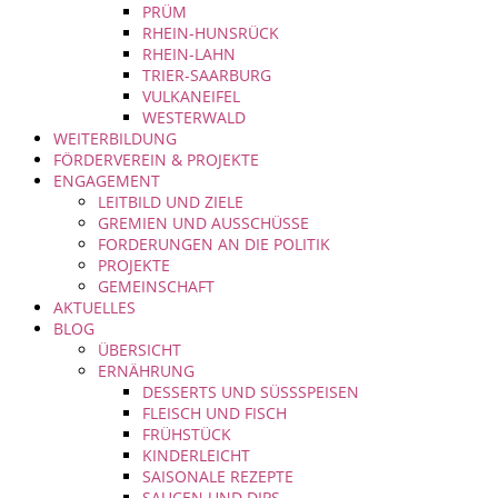
PRÜM
RHEIN-HUNSRÜCK
RHEIN-LAHN
TRIER-SAARBURG
VULKANEIFEL
WESTERWALD
WEITERBILDUNG
FÖRDERVEREIN & PROJEKTE
ENGAGEMENT
LEITBILD UND ZIELE
GREMIEN UND AUSSCHÜSSE
FORDERUNGEN AN DIE POLITIK
PROJEKTE
GEMEINSCHAFT
AKTUELLES
BLOG
ÜBERSICHT
ERNÄHRUNG
DESSERTS UND SÜSSSPEISEN
FLEISCH UND FISCH
FRÜHSTÜCK
KINDERLEICHT
SAISONALE REZEPTE
SAUCEN UND DIPS