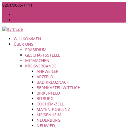
0261/9885-1111
INFO@LANDFRAUEN-RHEINLAND-NASSAU.DE
IMPRESSUM
DATENSCHUTZ
WILLKOMMEN
ÜBER UNS
PRÄSIDIUM
GESCHÄFTSSTELLE
MITMACHEN
KREISVERBÄNDE
AHRWEILER
ARZFELD
BAD KREUZNACH
BERNKASTEL-WITTLICH
BIRKENFELD
BITBURG
COCHEM-ZELL
MAYEN-KOBLENZ
MEISENHEIM
NEUERBURG
NEUWIED