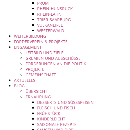
PRÜM
RHEIN-HUNSRÜCK
RHEIN-LAHN
TRIER-SAARBURG
VULKANEIFEL
WESTERWALD
WEITERBILDUNG
FÖRDERVEREIN & PROJEKTE
ENGAGEMENT
LEITBILD UND ZIELE
GREMIEN UND AUSSCHÜSSE
FORDERUNGEN AN DIE POLITIK
PROJEKTE
GEMEINSCHAFT
AKTUELLES
BLOG
ÜBERSICHT
ERNÄHRUNG
DESSERTS UND SÜSSSPEISEN
FLEISCH UND FISCH
FRÜHSTÜCK
KINDERLEICHT
SAISONALE REZEPTE
SAUCEN UND DIPS