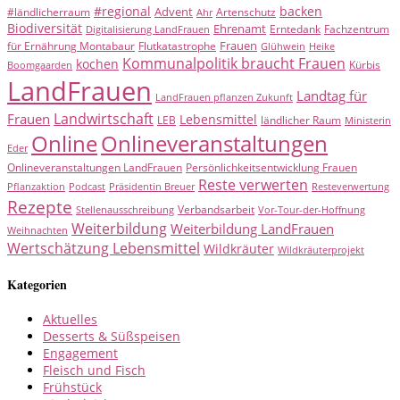
#regional
backen
Advent
#ländlicherraum
Artenschutz
Ahr
Biodiversität
Ehrenamt
Erntedank
Fachzentrum
Digitalisierung LandFrauen
Frauen
für Ernährung Montabaur
Flutkatastrophe
Glühwein
Heike
Kommunalpolitik braucht Frauen
kochen
Kürbis
Boomgaarden
LandFrauen
Landtag für
LandFrauen pflanzen Zukunft
Landwirtschaft
Frauen
Lebensmittel
LEB
ländlicher Raum
Ministerin
Online
Onlineveranstaltungen
Eder
Onlineveranstaltungen LandFrauen
Persönlichkeitsentwicklung Frauen
Reste verwerten
Pflanzaktion
Podcast
Präsidentin Breuer
Resteverwertung
Rezepte
Verbandsarbeit
Stellenausschreibung
Vor-Tour-der-Hoffnung
Weiterbildung
Weiterbildung LandFrauen
Weihnachten
Wertschätzung Lebensmittel
Wildkräuter
Wildkräuterprojekt
Kategorien
Aktuelles
Desserts & Süßspeisen
Engagement
Fleisch und Fisch
Frühstück