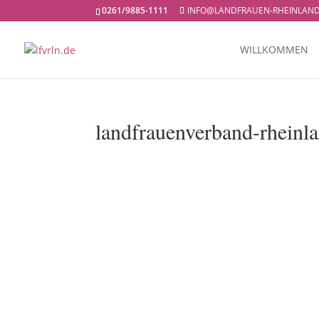
0261/9885-1111
INFO@LANDFRAUEN-RHEINLAND
WILLKOMMEN
landfrauenverband-rheinl