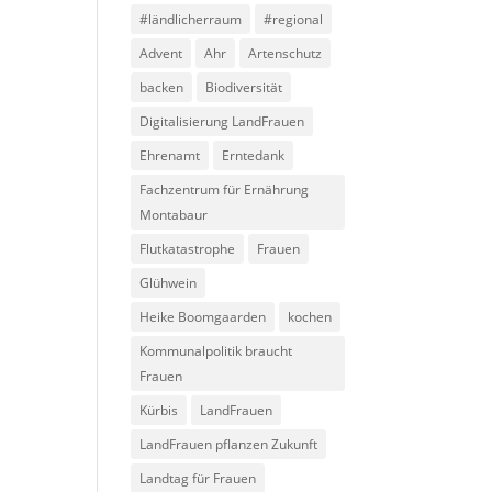
#ländlicherraum
#regional
Advent
Ahr
Artenschutz
backen
Biodiversität
Digitalisierung LandFrauen
Ehrenamt
Erntedank
Fachzentrum für Ernährung
Montabaur
Flutkatastrophe
Frauen
Glühwein
Heike Boomgaarden
kochen
Kommunalpolitik braucht
Frauen
Kürbis
LandFrauen
LandFrauen pflanzen Zukunft
Landtag für Frauen