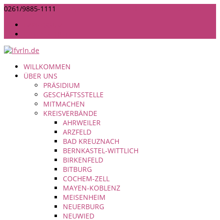
0261/9885-1111
INFO@LANDFRAUEN-RHEINLAND-NASSAU.DE
IMPRESSUM
DATENSCHUTZ
WILLKOMMEN
ÜBER UNS
PRÄSIDIUM
GESCHÄFTSSTELLE
MITMACHEN
KREISVERBÄNDE
AHRWEILER
ARZFELD
BAD KREUZNACH
BERNKASTEL-WITTLICH
BIRKENFELD
BITBURG
COCHEM-ZELL
MAYEN-KOBLENZ
MEISENHEIM
NEUERBURG
NEUWIED