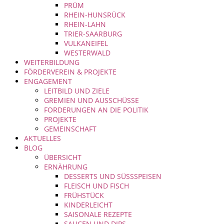
PRÜM
RHEIN-HUNSRÜCK
RHEIN-LAHN
TRIER-SAARBURG
VULKANEIFEL
WESTERWALD
WEITERBILDUNG
FÖRDERVEREIN & PROJEKTE
ENGAGEMENT
LEITBILD UND ZIELE
GREMIEN UND AUSSCHÜSSE
FORDERUNGEN AN DIE POLITIK
PROJEKTE
GEMEINSCHAFT
AKTUELLES
BLOG
ÜBERSICHT
ERNÄHRUNG
DESSERTS UND SÜSSSPEISEN
FLEISCH UND FISCH
FRÜHSTÜCK
KINDERLEICHT
SAISONALE REZEPTE
SAUCEN UND DIPS