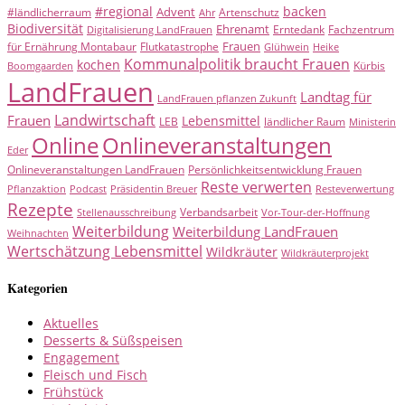
#regional
backen
Advent
#ländlicherraum
Artenschutz
Ahr
Biodiversität
Ehrenamt
Erntedank
Fachzentrum
Digitalisierung LandFrauen
Frauen
für Ernährung Montabaur
Flutkatastrophe
Glühwein
Heike
Kommunalpolitik braucht Frauen
kochen
Kürbis
Boomgaarden
LandFrauen
Landtag für
LandFrauen pflanzen Zukunft
Landwirtschaft
Frauen
Lebensmittel
LEB
ländlicher Raum
Ministerin
Online
Onlineveranstaltungen
Eder
Onlineveranstaltungen LandFrauen
Persönlichkeitsentwicklung Frauen
Reste verwerten
Pflanzaktion
Podcast
Präsidentin Breuer
Resteverwertung
Rezepte
Verbandsarbeit
Stellenausschreibung
Vor-Tour-der-Hoffnung
Weiterbildung
Weiterbildung LandFrauen
Weihnachten
Wertschätzung Lebensmittel
Wildkräuter
Wildkräuterprojekt
Kategorien
Aktuelles
Desserts & Süßspeisen
Engagement
Fleisch und Fisch
Frühstück