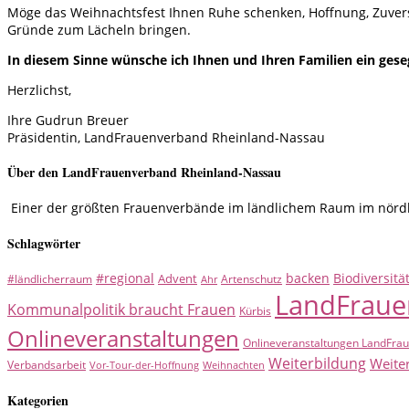
Möge das Weihnachtsfest Ihnen Ruhe schenken, Hoffnung, Zuvers
Gründe zum Lächeln bringen.
In diesem Sinne wünsche ich Ihnen und Ihren Familien ein ges
Herzlichst,
Ihre Gudrun Breuer
Präsidentin, LandFrauenverband Rheinland-Nassau
Über den LandFrauenverband Rheinland-Nassau
Einer der größten Frauenverbände im ländlichem Raum im nördlic
Schlagwörter
#regional
backen
Biodiversitä
Advent
#ländlicherraum
Artenschutz
Ahr
LandFraue
Kommunalpolitik braucht Frauen
Kürbis
Onlineveranstaltungen
Onlineveranstaltungen LandFra
Weiterbildung
Weite
Verbandsarbeit
Vor-Tour-der-Hoffnung
Weihnachten
Kategorien