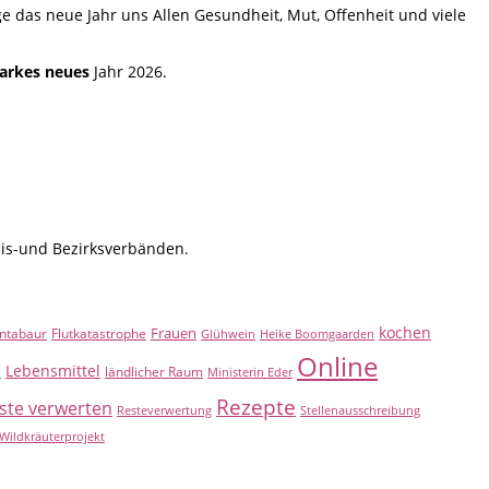
 das neue Jahr uns Allen Gesundheit, Mut, Offenheit und viele
tarkes neues
Jahr 2026.
eis-und Bezirksverbänden.
kochen
Frauen
ntabaur
Flutkatastrophe
Glühwein
Heike Boomgaarden
Online
Lebensmittel
B
ländlicher Raum
Ministerin Eder
Rezepte
ste verwerten
Resteverwertung
Stellenausschreibung
Wildkräuterprojekt