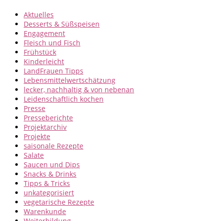
Aktuelles
Desserts & Süßspeisen
Engagement
Fleisch und Fisch
Frühstück
Kinderleicht
LandFrauen Tipps
Lebensmittelwertschätzung
lecker, nachhaltig & von nebenan
Leidenschaftlich kochen
Presse
Presseberichte
Projektarchiv
Projekte
saisonale Rezepte
Salate
Saucen und Dips
Snacks & Drinks
Tipps & Tricks
unkategorisiert
vegetarische Rezepte
Warenkunde
Weiterbildung