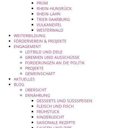
PRÜM
RHEIN-HUNSRÜCK
RHEIN-LAHN
TRIER-SAARBURG
VULKANEIFEL
WESTERWALD
WEITERBILDUNG
FÖRDERVEREIN & PROJEKTE
ENGAGEMENT
LEITBILD UND ZIELE
GREMIEN UND AUSSCHÜSSE
FORDERUNGEN AN DIE POLITIK
PROJEKTE
GEMEINSCHAFT
AKTUELLES
BLOG
ÜBERSICHT
ERNÄHRUNG
DESSERTS UND SÜSSSPEISEN
FLEISCH UND FISCH
FRÜHSTÜCK
KINDERLEICHT
SAISONALE REZEPTE
SAUCEN UND DIPS