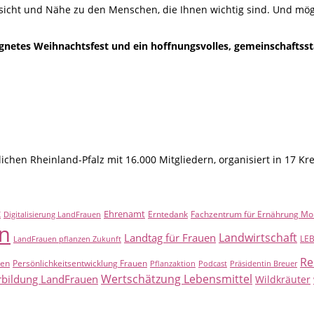
icht und Nähe zu den Menschen, die Ihnen wichtig sind. Und möge
egnetes Weihnachtsfest und ein hoffnungsvolles, gemeinschaftss
hen Rheinland-Pfalz mit 16.000 Mitgliedern, organisiert in 17 Kr
t
Ehrenamt
Erntedank
Fachzentrum für Ernährung Mo
Digitalisierung LandFrauen
n
Landwirtschaft
Landtag für Frauen
LE
LandFrauen pflanzen Zukunft
Re
uen
Persönlichkeitsentwicklung Frauen
Pflanzaktion
Podcast
Präsidentin Breuer
Wertschätzung Lebensmittel
rbildung LandFrauen
Wildkräuter