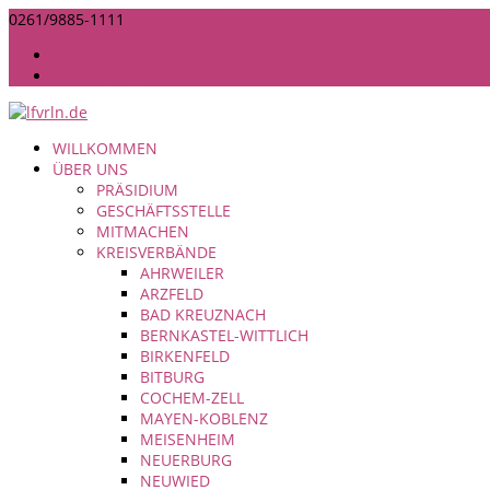
0261/9885-1111
INFO@LANDFRAUEN-RHEINLAND-NASSAU.DE
IMPRESSUM
DATENSCHUTZ
WILLKOMMEN
ÜBER UNS
PRÄSIDIUM
GESCHÄFTSSTELLE
MITMACHEN
KREISVERBÄNDE
AHRWEILER
ARZFELD
BAD KREUZNACH
BERNKASTEL-WITTLICH
BIRKENFELD
BITBURG
COCHEM-ZELL
MAYEN-KOBLENZ
MEISENHEIM
NEUERBURG
NEUWIED