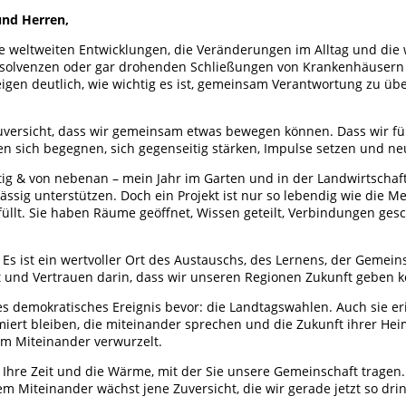
und Herren,
ie weltweiten Entwicklungen, die Veränderungen im Alltag und d
 Insolvenzen oder gar drohenden Schließungen von Krankenhäusern
igen deutlich, wie wichtig es ist, gemeinsam Verantwortung zu ü
 Zuversicht, dass wir gemeinsam etwas bewegen können. Dass wir fü
en sich begegnen, sich gegenseitig stärken, Impulse setzen und 
tig & von nebenan – mein Jahr im Garten und in der Landwirtschaft“
lässig unterstützen. Doch ein Projekt ist nur so lebendig wie die
gefüllt. Sie haben Räume geöffnet, Wissen geteilt, Verbindungen g
Es ist ein wertvoller Ort des Austauschs, des Lernens, der Gemei
t und Vertrauen darin, dass wir unseren Regionen Zukunft geben 
s demokratisches Ereignis bevor: die Landtagswahlen. Auch sie e
rmiert bleiben, die miteinander sprechen und die Zukunft ihrer Hei
im Miteinander verwurzelt.
 Ihre Zeit und die Wärme, mit der Sie unsere Gemeinschaft tragen. 
m Miteinander wächst jene Zuversicht, die wir gerade jetzt so dr