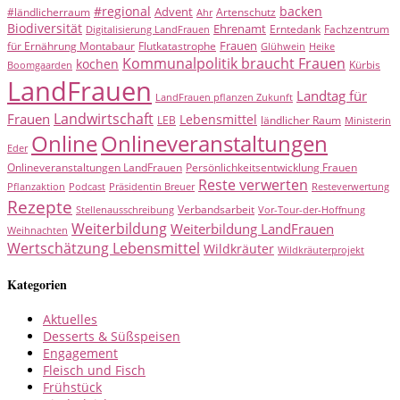
#regional
backen
Advent
#ländlicherraum
Artenschutz
Ahr
Biodiversität
Ehrenamt
Erntedank
Fachzentrum
Digitalisierung LandFrauen
Frauen
für Ernährung Montabaur
Flutkatastrophe
Glühwein
Heike
Kommunalpolitik braucht Frauen
kochen
Kürbis
Boomgaarden
LandFrauen
Landtag für
LandFrauen pflanzen Zukunft
Landwirtschaft
Frauen
Lebensmittel
LEB
ländlicher Raum
Ministerin
Online
Onlineveranstaltungen
Eder
Onlineveranstaltungen LandFrauen
Persönlichkeitsentwicklung Frauen
Reste verwerten
Pflanzaktion
Podcast
Präsidentin Breuer
Resteverwertung
Rezepte
Verbandsarbeit
Stellenausschreibung
Vor-Tour-der-Hoffnung
Weiterbildung
Weiterbildung LandFrauen
Weihnachten
Wertschätzung Lebensmittel
Wildkräuter
Wildkräuterprojekt
Kategorien
Aktuelles
Desserts & Süßspeisen
Engagement
Fleisch und Fisch
Frühstück