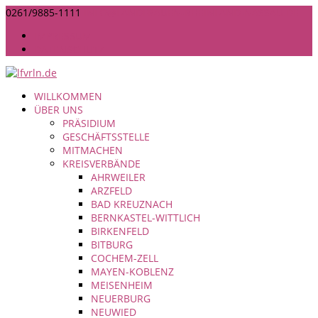
0261/9885-1111
INFO@LANDFRAUEN-RHEINLAND-NASSAU.DE
IMPRESSUM
DATENSCHUTZ
WILLKOMMEN
ÜBER UNS
PRÄSIDIUM
GESCHÄFTSSTELLE
MITMACHEN
KREISVERBÄNDE
AHRWEILER
ARZFELD
BAD KREUZNACH
BERNKASTEL-WITTLICH
BIRKENFELD
BITBURG
COCHEM-ZELL
MAYEN-KOBLENZ
MEISENHEIM
NEUERBURG
NEUWIED