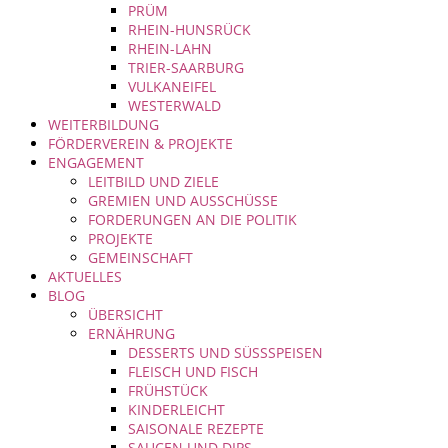
PRÜM
RHEIN-HUNSRÜCK
RHEIN-LAHN
TRIER-SAARBURG
VULKANEIFEL
WESTERWALD
WEITERBILDUNG
FÖRDERVEREIN & PROJEKTE
ENGAGEMENT
LEITBILD UND ZIELE
GREMIEN UND AUSSCHÜSSE
FORDERUNGEN AN DIE POLITIK
PROJEKTE
GEMEINSCHAFT
AKTUELLES
BLOG
ÜBERSICHT
ERNÄHRUNG
DESSERTS UND SÜSSSPEISEN
FLEISCH UND FISCH
FRÜHSTÜCK
KINDERLEICHT
SAISONALE REZEPTE
SAUCEN UND DIPS