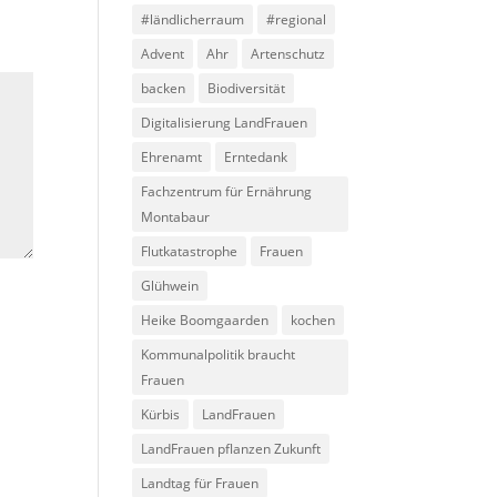
#ländlicherraum
#regional
Advent
Ahr
Artenschutz
backen
Biodiversität
Digitalisierung LandFrauen
Ehrenamt
Erntedank
Fachzentrum für Ernährung
Montabaur
Flutkatastrophe
Frauen
Glühwein
Heike Boomgaarden
kochen
Kommunalpolitik braucht
Frauen
Kürbis
LandFrauen
LandFrauen pflanzen Zukunft
Landtag für Frauen