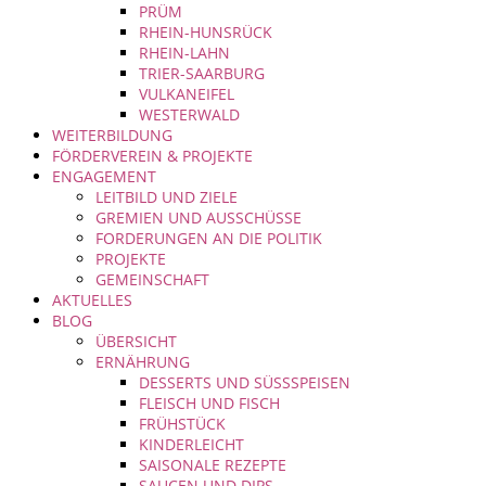
PRÜM
RHEIN-HUNSRÜCK
RHEIN-LAHN
TRIER-SAARBURG
VULKANEIFEL
WESTERWALD
WEITERBILDUNG
FÖRDERVEREIN & PROJEKTE
ENGAGEMENT
LEITBILD UND ZIELE
GREMIEN UND AUSSCHÜSSE
FORDERUNGEN AN DIE POLITIK
PROJEKTE
GEMEINSCHAFT
AKTUELLES
BLOG
ÜBERSICHT
ERNÄHRUNG
DESSERTS UND SÜSSSPEISEN
FLEISCH UND FISCH
FRÜHSTÜCK
KINDERLEICHT
SAISONALE REZEPTE
SAUCEN UND DIPS