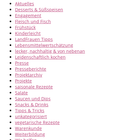
Aktuelles
Desserts & Süßspeisen
Engagement
Fleisch und Fisch
Frühstück
Kinderleicht
LandFrauen Tipps
Lebensmittelwertschätzung
lecker, nachhaltig & von nebenan
Leidenschaftlich kochen
Presse
Presseberichte
Projektarchiv
Projekte
saisonale Rezepte
Salate
Saucen und Dips
Snacks & Drinks
Tipps & Tricks
unkategorisiert
vegetarische Rezepte
Warenkunde
Weiterbildung