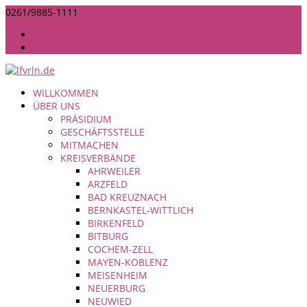
0261/9885-1111
INFO@LANDFRAUEN-RHEINLAND-NASSAU.DE
IMPRESSUM
DATENSCHUTZ
WILLKOMMEN
ÜBER UNS
PRÄSIDIUM
GESCHÄFTSSTELLE
MITMACHEN
KREISVERBÄNDE
AHRWEILER
ARZFELD
BAD KREUZNACH
BERNKASTEL-WITTLICH
BIRKENFELD
BITBURG
COCHEM-ZELL
MAYEN-KOBLENZ
MEISENHEIM
NEUERBURG
NEUWIED