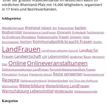
Einer der größten Frauenverbände im ländlichem Raum im
nördlichen Rheinland-Pfalz mit 16.000 Mitgliedern, organisiert
in 17 Kreis-und Bezirksverbänden.
Schlagwörter
#regional
backen
Advent
#ländlicherraum
Artenschutz
Ahr
Biodiversität
Ehrenamt
Erntedank
Fachzentrum
Digitalisierung LandFrauen
Frauen
für Ernährung Montabaur
Flutkatastrophe
Glühwein
Heike
Kommunalpolitik braucht Frauen
kochen
Kürbis
Boomgaarden
LandFrauen
Landtag für
LandFrauen pflanzen Zukunft
Landwirtschaft
Frauen
Lebensmittel
LEB
ländlicher Raum
Ministerin
Online
Onlineveranstaltungen
Eder
Onlineveranstaltungen LandFrauen
Persönlichkeitsentwicklung Frauen
Reste verwerten
Pflanzaktion
Podcast
Präsidentin Breuer
Resteverwertung
Rezepte
Verbandsarbeit
Stellenausschreibung
Vor-Tour-der-Hoffnung
Weiterbildung
Weiterbildung LandFrauen
Weihnachten
Wertschätzung Lebensmittel
Wildkräuter
Wildkräuterprojekt
Kategorien