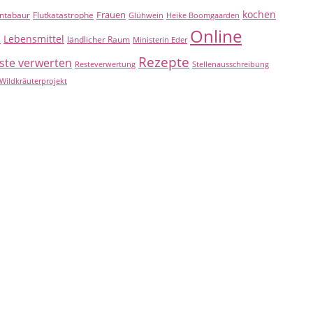
kochen
Frauen
ntabaur
Flutkatastrophe
Glühwein
Heike Boomgaarden
Online
Lebensmittel
B
ländlicher Raum
Ministerin Eder
Rezepte
ste verwerten
Resteverwertung
Stellenausschreibung
Wildkräuterprojekt