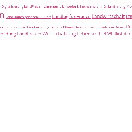
t
Ehrenamt
Erntedank
Fachzentrum für Ernährung Mo
Digitalisierung LandFrauen
n
Landwirtschaft
Landtag für Frauen
LE
LandFrauen pflanzen Zukunft
Re
uen
Persönlichkeitsentwicklung Frauen
Pflanzaktion
Podcast
Präsidentin Breuer
Wertschätzung Lebensmittel
rbildung LandFrauen
Wildkräuter