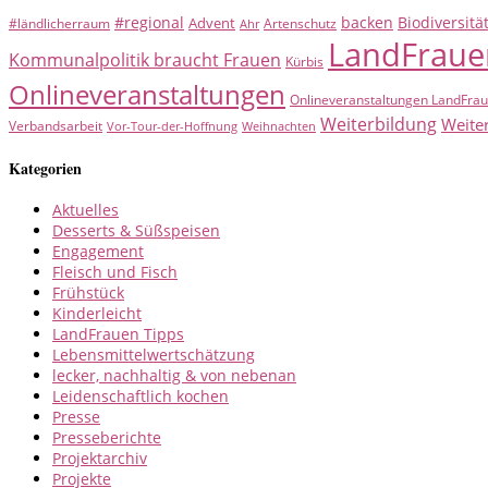
#regional
backen
Biodiversitä
Advent
#ländlicherraum
Artenschutz
Ahr
LandFraue
Kommunalpolitik braucht Frauen
Kürbis
Onlineveranstaltungen
Onlineveranstaltungen LandFra
Weiterbildung
Weite
Verbandsarbeit
Vor-Tour-der-Hoffnung
Weihnachten
Kategorien
Aktuelles
Desserts & Süßspeisen
Engagement
Fleisch und Fisch
Frühstück
Kinderleicht
LandFrauen Tipps
Lebensmittelwertschätzung
lecker, nachhaltig & von nebenan
Leidenschaftlich kochen
Presse
Presseberichte
Projektarchiv
Projekte