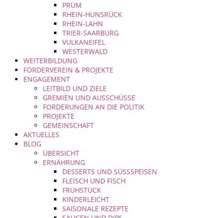
PRÜM
RHEIN-HUNSRÜCK
RHEIN-LAHN
TRIER-SAARBURG
VULKANEIFEL
WESTERWALD
WEITERBILDUNG
FÖRDERVEREIN & PROJEKTE
ENGAGEMENT
LEITBILD UND ZIELE
GREMIEN UND AUSSCHÜSSE
FORDERUNGEN AN DIE POLITIK
PROJEKTE
GEMEINSCHAFT
AKTUELLES
BLOG
ÜBERSICHT
ERNÄHRUNG
DESSERTS UND SÜSSSPEISEN
FLEISCH UND FISCH
FRÜHSTÜCK
KINDERLEICHT
SAISONALE REZEPTE
SAUCEN UND DIPS