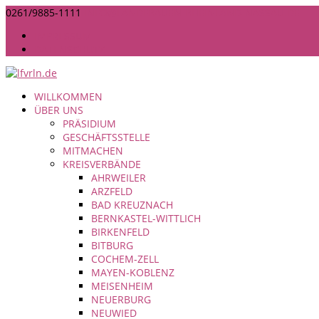
0261/9885-1111
INFO@LANDFRAUEN-RHEINLAND-NASSAU.DE
IMPRESSUM
DATENSCHUTZ
WILLKOMMEN
ÜBER UNS
PRÄSIDIUM
GESCHÄFTSSTELLE
MITMACHEN
KREISVERBÄNDE
AHRWEILER
ARZFELD
BAD KREUZNACH
BERNKASTEL-WITTLICH
BIRKENFELD
BITBURG
COCHEM-ZELL
MAYEN-KOBLENZ
MEISENHEIM
NEUERBURG
NEUWIED