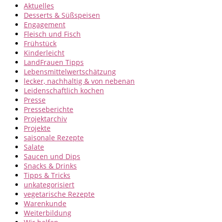
Aktuelles
Desserts & Süßspeisen
Engagement
Fleisch und Fisch
Frühstück
Kinderleicht
LandFrauen Tipps
Lebensmittelwertschätzung
lecker, nachhaltig & von nebenan
Leidenschaftlich kochen
Presse
Presseberichte
Projektarchiv
Projekte
saisonale Rezepte
Salate
Saucen und Dips
Snacks & Drinks
Tipps & Tricks
unkategorisiert
vegetarische Rezepte
Warenkunde
Weiterbildung