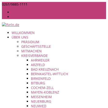
0261/9885-1111
INFO@LANDFRAUEN-RHEINLAND-NASSAU.DE
IMPRESSUM
DATENSCHUTZ
WILLKOMMEN
ÜBER UNS
PRÄSIDIUM
GESCHÄFTSSTELLE
MITMACHEN
KREISVERBÄNDE
AHRWEILER
ARZFELD
BAD KREUZNACH
BERNKASTEL-WITTLICH
BIRKENFELD
BITBURG
COCHEM-ZELL
MAYEN-KOBLENZ
MEISENHEIM
NEUERBURG
NEUWIED