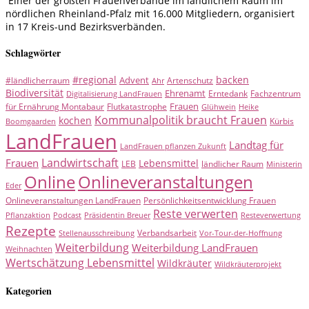
Einer der größten Frauenverbände im ländlichem Raum im
nördlichen Rheinland-Pfalz mit 16.000 Mitgliedern, organisiert
in 17 Kreis-und Bezirksverbänden.
Schlagwörter
#regional
backen
Advent
#ländlicherraum
Artenschutz
Ahr
Biodiversität
Ehrenamt
Erntedank
Fachzentrum
Digitalisierung LandFrauen
Frauen
für Ernährung Montabaur
Flutkatastrophe
Glühwein
Heike
Kommunalpolitik braucht Frauen
kochen
Kürbis
Boomgaarden
LandFrauen
Landtag für
LandFrauen pflanzen Zukunft
Landwirtschaft
Frauen
Lebensmittel
LEB
ländlicher Raum
Ministerin
Online
Onlineveranstaltungen
Eder
Onlineveranstaltungen LandFrauen
Persönlichkeitsentwicklung Frauen
Reste verwerten
Pflanzaktion
Podcast
Präsidentin Breuer
Resteverwertung
Rezepte
Verbandsarbeit
Stellenausschreibung
Vor-Tour-der-Hoffnung
Weiterbildung
Weiterbildung LandFrauen
Weihnachten
Wertschätzung Lebensmittel
Wildkräuter
Wildkräuterprojekt
Kategorien