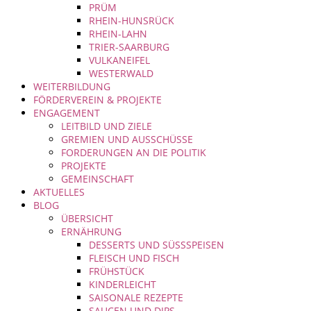
PRÜM
RHEIN-HUNSRÜCK
RHEIN-LAHN
TRIER-SAARBURG
VULKANEIFEL
WESTERWALD
WEITERBILDUNG
FÖRDERVEREIN & PROJEKTE
ENGAGEMENT
LEITBILD UND ZIELE
GREMIEN UND AUSSCHÜSSE
FORDERUNGEN AN DIE POLITIK
PROJEKTE
GEMEINSCHAFT
AKTUELLES
BLOG
ÜBERSICHT
ERNÄHRUNG
DESSERTS UND SÜSSSPEISEN
FLEISCH UND FISCH
FRÜHSTÜCK
KINDERLEICHT
SAISONALE REZEPTE
SAUCEN UND DIPS