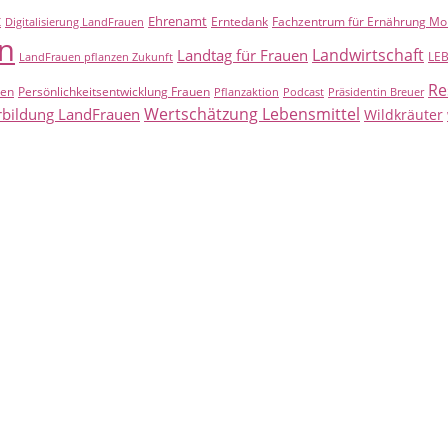
t
Ehrenamt
Erntedank
Fachzentrum für Ernährung Mo
Digitalisierung LandFrauen
n
Landwirtschaft
Landtag für Frauen
LE
LandFrauen pflanzen Zukunft
Re
uen
Persönlichkeitsentwicklung Frauen
Pflanzaktion
Podcast
Präsidentin Breuer
Wertschätzung Lebensmittel
rbildung LandFrauen
Wildkräuter