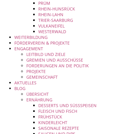
PRÜM
RHEIN-HUNSRÜCK
RHEIN-LAHN
TRIER-SAARBURG
VULKANEIFEL
WESTERWALD
WEITERBILDUNG
FÖRDERVEREIN & PROJEKTE
ENGAGEMENT
LEITBILD UND ZIELE
GREMIEN UND AUSSCHÜSSE
FORDERUNGEN AN DIE POLITIK
PROJEKTE
GEMEINSCHAFT
AKTUELLES
BLOG
ÜBERSICHT
ERNÄHRUNG
DESSERTS UND SÜSSSPEISEN
FLEISCH UND FISCH
FRÜHSTÜCK
KINDERLEICHT
SAISONALE REZEPTE
SAUCEN UND DIPS