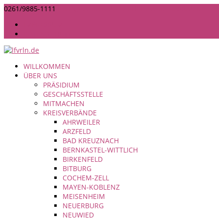
0261/9885-1111
INFO@LANDFRAUEN-RHEINLAND-NASSAU.DE
IMPRESSUM
DATENSCHUTZ
WILLKOMMEN
ÜBER UNS
PRÄSIDIUM
GESCHÄFTSSTELLE
MITMACHEN
KREISVERBÄNDE
AHRWEILER
ARZFELD
BAD KREUZNACH
BERNKASTEL-WITTLICH
BIRKENFELD
BITBURG
COCHEM-ZELL
MAYEN-KOBLENZ
MEISENHEIM
NEUERBURG
NEUWIED