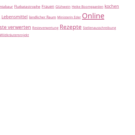
kochen
Frauen
ntabaur
Flutkatastrophe
Glühwein
Heike Boomgaarden
Online
Lebensmittel
B
ländlicher Raum
Ministerin Eder
Rezepte
ste verwerten
Resteverwertung
Stellenausschreibung
Wildkräuterprojekt