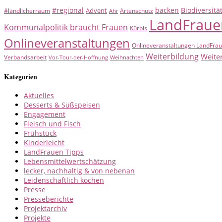
#regional
backen
Biodiversitä
Advent
#ländlicherraum
Artenschutz
Ahr
LandFraue
Kommunalpolitik braucht Frauen
Kürbis
Onlineveranstaltungen
Onlineveranstaltungen LandFra
Weiterbildung
Weite
Verbandsarbeit
Vor-Tour-der-Hoffnung
Weihnachten
Kategorien
Aktuelles
Desserts & Süßspeisen
Engagement
Fleisch und Fisch
Frühstück
Kinderleicht
LandFrauen Tipps
Lebensmittelwertschätzung
lecker, nachhaltig & von nebenan
Leidenschaftlich kochen
Presse
Presseberichte
Projektarchiv
Projekte