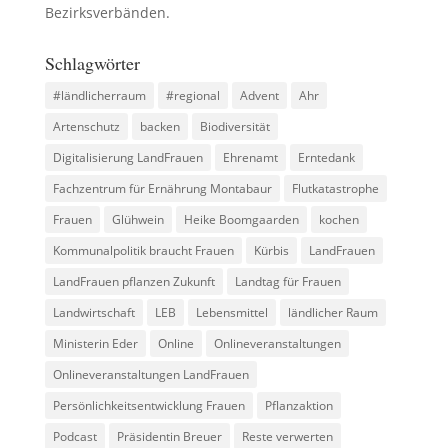
Bezirksverbänden.
Schlagwörter
#ländlicherraum
#regional
Advent
Ahr
Artenschutz
backen
Biodiversität
Digitalisierung LandFrauen
Ehrenamt
Erntedank
Fachzentrum für Ernährung Montabaur
Flutkatastrophe
Frauen
Glühwein
Heike Boomgaarden
kochen
Kommunalpolitik braucht Frauen
Kürbis
LandFrauen
LandFrauen pflanzen Zukunft
Landtag für Frauen
Landwirtschaft
LEB
Lebensmittel
ländlicher Raum
Ministerin Eder
Online
Onlineveranstaltungen
Onlineveranstaltungen LandFrauen
Persönlichkeitsentwicklung Frauen
Pflanzaktion
Podcast
Präsidentin Breuer
Reste verwerten