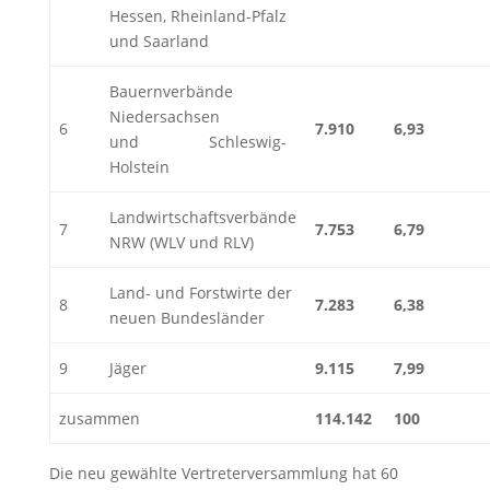
Hessen, Rheinland-Pfalz
und Saarland
Bauernverbände
Niedersachsen
6
7.910
6,93
und Schleswig-
Holstein
Landwirtschaftsverbände
7
7.753
6,79
NRW (WLV und RLV)
Land- und Forstwirte der
8
7.283
6,38
neuen Bundesländer
9
Jäger
9.115
7,99
zusammen
114.142
100
Die neu gewählte Vertreterversammlung hat 60