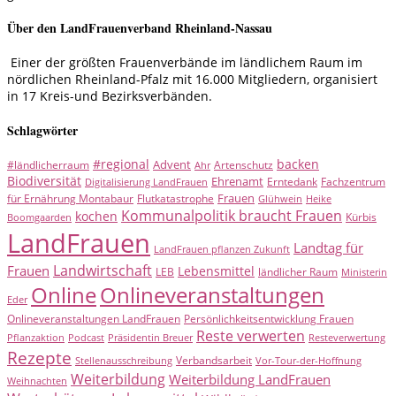
Über den LandFrauenverband Rheinland-Nassau
Einer der größten Frauenverbände im ländlichem Raum im
nördlichen Rheinland-Pfalz mit 16.000 Mitgliedern, organisiert
in 17 Kreis-und Bezirksverbänden.
Schlagwörter
#regional
backen
Advent
#ländlicherraum
Artenschutz
Ahr
Biodiversität
Ehrenamt
Erntedank
Fachzentrum
Digitalisierung LandFrauen
Frauen
für Ernährung Montabaur
Flutkatastrophe
Glühwein
Heike
Kommunalpolitik braucht Frauen
kochen
Kürbis
Boomgaarden
LandFrauen
Landtag für
LandFrauen pflanzen Zukunft
Landwirtschaft
Frauen
Lebensmittel
LEB
ländlicher Raum
Ministerin
Online
Onlineveranstaltungen
Eder
Onlineveranstaltungen LandFrauen
Persönlichkeitsentwicklung Frauen
Reste verwerten
Pflanzaktion
Podcast
Präsidentin Breuer
Resteverwertung
Rezepte
Verbandsarbeit
Stellenausschreibung
Vor-Tour-der-Hoffnung
Weiterbildung
Weiterbildung LandFrauen
Weihnachten