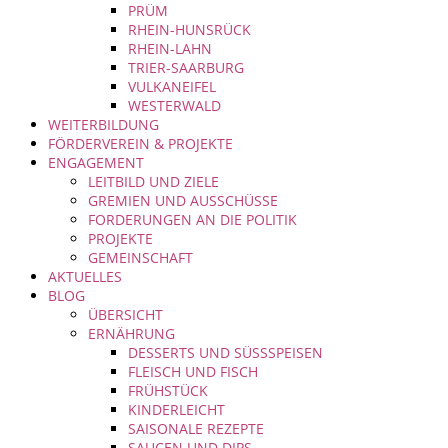
PRÜM
RHEIN-HUNSRÜCK
RHEIN-LAHN
TRIER-SAARBURG
VULKANEIFEL
WESTERWALD
WEITERBILDUNG
FÖRDERVEREIN & PROJEKTE
ENGAGEMENT
LEITBILD UND ZIELE
GREMIEN UND AUSSCHÜSSE
FORDERUNGEN AN DIE POLITIK
PROJEKTE
GEMEINSCHAFT
AKTUELLES
BLOG
ÜBERSICHT
ERNÄHRUNG
DESSERTS UND SÜSSSPEISEN
FLEISCH UND FISCH
FRÜHSTÜCK
KINDERLEICHT
SAISONALE REZEPTE
SAUCEN UND DIPS