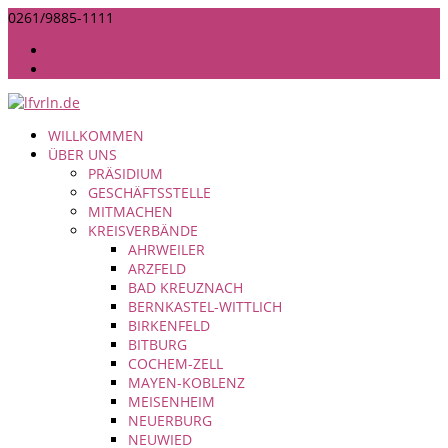
0261/9885-1111
INFO@LANDFRAUEN-RHEINLAND-NASSAU.DE
IMPRESSUM
DATENSCHUTZ
WILLKOMMEN
ÜBER UNS
PRÄSIDIUM
GESCHÄFTSSTELLE
MITMACHEN
KREISVERBÄNDE
AHRWEILER
ARZFELD
BAD KREUZNACH
BERNKASTEL-WITTLICH
BIRKENFELD
BITBURG
COCHEM-ZELL
MAYEN-KOBLENZ
MEISENHEIM
NEUERBURG
NEUWIED