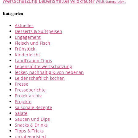
Wertschätzung Lebensmittel
Wildkräuter
Wildkräuterprojekt
Kategorien
Aktuelles
Desserts & Süßspeisen
Engagement
Fleisch und Fisch
Frühstück
Kinderleicht
LandFrauen Tipps
Lebensmittelwertschätzung
lecker, nachhaltig & von nebenan
Leidenschaftlich kochen
Presse
Presseberichte
Projektarchiv
Projekte
saisonale Rezepte
Salate
Saucen und Dips
Snacks & Drinks
Tipps & Tricks
unkategorisiert