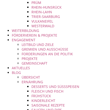
PRÜM
RHEIN-HUNSRÜCK
RHEIN-LAHN
TRIER-SAARBURG
VULKANEIFEL
WESTERWALD
WEITERBILDUNG
FÖRDERVEREIN & PROJEKTE
ENGAGEMENT
LEITBILD UND ZIELE
GREMIEN UND AUSSCHÜSSE
FORDERUNGEN AN DIE POLITIK
PROJEKTE
GEMEINSCHAFT
AKTUELLES
BLOG
ÜBERSICHT
ERNÄHRUNG
DESSERTS UND SÜSSSPEISEN
FLEISCH UND FISCH
FRÜHSTÜCK
KINDERLEICHT
SAISONALE REZEPTE
SAUCEN UND DIPS