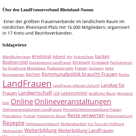
Über den LandFrauenverband Rheinland-Nassau
Einer der größten Frauenverbände im ländlichem Raum im
nördlichen Rheinland-Pfalz mit 16.000 Mitgliedern, organisiert
in 17 Kreis-und Bezirksverbänden.
Schlagwörter
#regional
backen
Advent
#ländlicherraum
Artenschutz
Ahr
Biodiversität
Ehrenamt
Erntedank
Fachzentrum
Digitalisierung LandFrauen
Frauen
für Ernährung Montabaur
Flutkatastrophe
Glühwein
Heike
Kommunalpolitik braucht Frauen
kochen
Kürbis
Boomgaarden
LandFrauen
Landtag für
LandFrauen pflanzen Zukunft
Landwirtschaft
Frauen
Lebensmittel
LEB
ländlicher Raum
Ministerin
Online
Onlineveranstaltungen
Eder
Onlineveranstaltungen LandFrauen
Persönlichkeitsentwicklung Frauen
Reste verwerten
Pflanzaktion
Podcast
Präsidentin Breuer
Resteverwertung
Rezepte
Verbandsarbeit
Stellenausschreibung
Vor-Tour-der-Hoffnung
Weiterbildung
Weiterbildung LandFrauen
Weihnachten