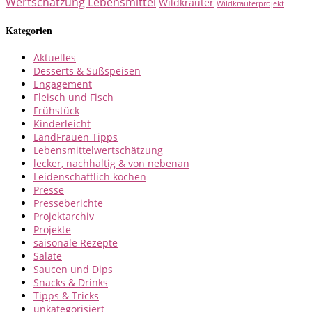
Wertschätzung Lebensmittel
Wildkräuter
Wildkräuterprojekt
Kategorien
Aktuelles
Desserts & Süßspeisen
Engagement
Fleisch und Fisch
Frühstück
Kinderleicht
LandFrauen Tipps
Lebensmittelwertschätzung
lecker, nachhaltig & von nebenan
Leidenschaftlich kochen
Presse
Presseberichte
Projektarchiv
Projekte
saisonale Rezepte
Salate
Saucen und Dips
Snacks & Drinks
Tipps & Tricks
unkategorisiert