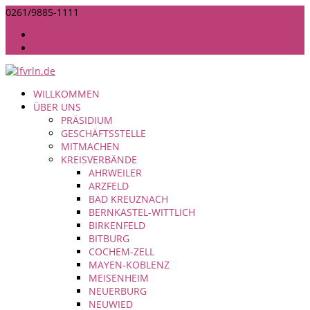
0261/9885-1111
INFO@LANDFRAUEN-RHEINLAND-NASSAU.DE
IMPRESSUM
DATENSCHUTZ
WILLKOMMEN
ÜBER UNS
PRÄSIDIUM
GESCHÄFTSSTELLE
MITMACHEN
KREISVERBÄNDE
AHRWEILER
ARZFELD
BAD KREUZNACH
BERNKASTEL-WITTLICH
BIRKENFELD
BITBURG
COCHEM-ZELL
MAYEN-KOBLENZ
MEISENHEIM
NEUERBURG
NEUWIED