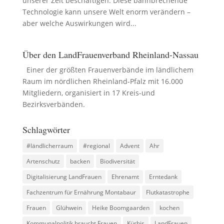
unserer Zeit beschäftigen. Diese bahnbrechende
Technologie kann unsere Welt enorm verändern –
aber welche Auswirkungen wird...
Über den LandFrauenverband Rheinland-Nassau
Einer der größten Frauenverbände im ländlichem
Raum im nördlichen Rheinland-Pfalz mit 16.000
Mitgliedern, organisiert in 17 Kreis-und
Bezirksverbänden.
Schlagwörter
#ländlicherraum
#regional
Advent
Ahr
Artenschutz
backen
Biodiversität
Digitalisierung LandFrauen
Ehrenamt
Erntedank
Fachzentrum für Ernährung Montabaur
Flutkatastrophe
Frauen
Glühwein
Heike Boomgaarden
kochen
Kommunalpolitik braucht Frauen
Kürbis
LandFrauen