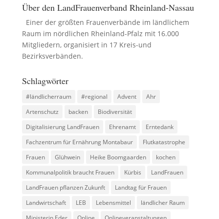
Über den LandFrauenverband Rheinland-Nassau
Einer der größten Frauenverbände im ländlichem
Raum im nördlichen Rheinland-Pfalz mit 16.000
Mitgliedern, organisiert in 17 Kreis-und
Bezirksverbänden.
Schlagwörter
#ländlicherraum
#regional
Advent
Ahr
Artenschutz
backen
Biodiversität
Digitalisierung LandFrauen
Ehrenamt
Erntedank
Fachzentrum für Ernährung Montabaur
Flutkatastrophe
Frauen
Glühwein
Heike Boomgaarden
kochen
Kommunalpolitik braucht Frauen
Kürbis
LandFrauen
LandFrauen pflanzen Zukunft
Landtag für Frauen
Landwirtschaft
LEB
Lebensmittel
ländlicher Raum
Ministerin Eder
Online
Onlineveranstaltungen