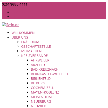
0261/9885-1111
INFO@LANDFRAUEN-RHEINLAND-NASSAU.DE
IMPRESSUM
DATENSCHUTZ
WILLKOMMEN
ÜBER UNS
PRÄSIDIUM
GESCHÄFTSSTELLE
MITMACHEN
KREISVERBÄNDE
AHRWEILER
ARZFELD
BAD KREUZNACH
BERNKASTEL-WITTLICH
BIRKENFELD
BITBURG
COCHEM-ZELL
MAYEN-KOBLENZ
MEISENHEIM
NEUERBURG
NEUWIED