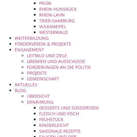
PRÜM
RHEIN-HUNSRÜCK
RHEIN-LAHN
TRIER-SAARBURG
VULKANEIFEL
WESTERWALD
WEITERBILDUNG
FÖRDERVEREIN & PROJEKTE
ENGAGEMENT
LEITBILD UND ZIELE
GREMIEN UND AUSSCHÜSSE
FORDERUNGEN AN DIE POLITIK
PROJEKTE
GEMEINSCHAFT
AKTUELLES
BLOG
ÜBERSICHT
ERNÄHRUNG
DESSERTS UND SÜSSSPEISEN
FLEISCH UND FISCH
FRÜHSTÜCK
KINDERLEICHT
SAISONALE REZEPTE
SAUCEN UND DIPS