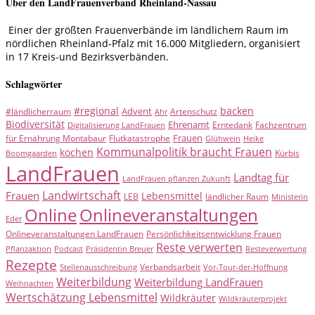
Über den LandFrauenverband Rheinland-Nassau
Einer der größten Frauenverbände im ländlichem Raum im
nördlichen Rheinland-Pfalz mit 16.000 Mitgliedern, organisiert
in 17 Kreis-und Bezirksverbänden.
Schlagwörter
#regional
backen
Advent
#ländlicherraum
Artenschutz
Ahr
Biodiversität
Ehrenamt
Erntedank
Fachzentrum
Digitalisierung LandFrauen
Frauen
für Ernährung Montabaur
Flutkatastrophe
Glühwein
Heike
Kommunalpolitik braucht Frauen
kochen
Kürbis
Boomgaarden
LandFrauen
Landtag für
LandFrauen pflanzen Zukunft
Landwirtschaft
Frauen
Lebensmittel
LEB
ländlicher Raum
Ministerin
Online
Onlineveranstaltungen
Eder
Onlineveranstaltungen LandFrauen
Persönlichkeitsentwicklung Frauen
Reste verwerten
Pflanzaktion
Podcast
Präsidentin Breuer
Resteverwertung
Rezepte
Verbandsarbeit
Stellenausschreibung
Vor-Tour-der-Hoffnung
Weiterbildung
Weiterbildung LandFrauen
Weihnachten
Wertschätzung Lebensmittel
Wildkräuter
Wildkräuterprojekt