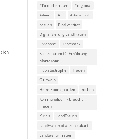
#ländlicherraum
#regional
Advent
Ahr
Artenschutz
backen
Biodiversität
Digitalisierung LandFrauen
Ehrenamt
Erntedank
 sich
Fachzentrum für Ernährung
Montabaur
Flutkatastrophe
Frauen
Glühwein
Heike Boomgaarden
kochen
Kommunalpolitik braucht
Frauen
Kürbis
LandFrauen
LandFrauen pflanzen Zukunft
Landtag für Frauen