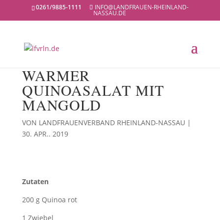
0261/9885-1111
INFO@LANDFRAUEN-RHEINLAND-
NASSAU.DE
WARMER
QUINOASALAT MIT
MANGOLD
VON
LANDFRAUENVERBAND RHEINLAND-NASSAU
|
30. APR.. 2019
Zutaten
200 g Quinoa rot
1 Zwiebel