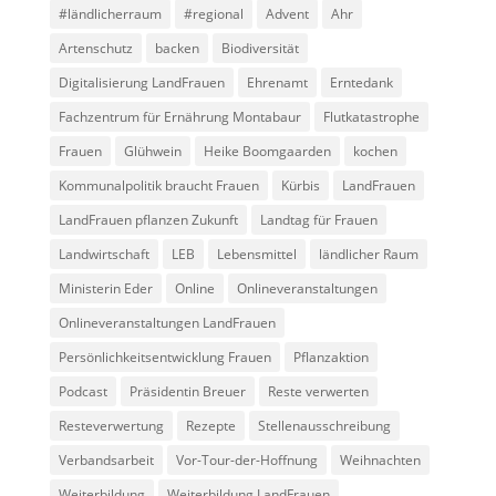
#ländlicherraum
#regional
Advent
Ahr
Artenschutz
backen
Biodiversität
Digitalisierung LandFrauen
Ehrenamt
Erntedank
Fachzentrum für Ernährung Montabaur
Flutkatastrophe
Frauen
Glühwein
Heike Boomgaarden
kochen
Kommunalpolitik braucht Frauen
Kürbis
LandFrauen
LandFrauen pflanzen Zukunft
Landtag für Frauen
Landwirtschaft
LEB
Lebensmittel
ländlicher Raum
Ministerin Eder
Online
Onlineveranstaltungen
Onlineveranstaltungen LandFrauen
Persönlichkeitsentwicklung Frauen
Pflanzaktion
Podcast
Präsidentin Breuer
Reste verwerten
Resteverwertung
Rezepte
Stellenausschreibung
Verbandsarbeit
Vor-Tour-der-Hoffnung
Weihnachten
Weiterbildung
Weiterbildung LandFrauen