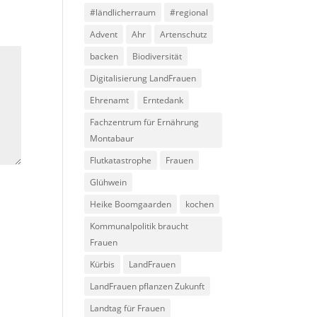
#ländlicherraum
#regional
Advent
Ahr
Artenschutz
backen
Biodiversität
Digitalisierung LandFrauen
Ehrenamt
Erntedank
Fachzentrum für Ernährung
Montabaur
Flutkatastrophe
Frauen
Glühwein
Heike Boomgaarden
kochen
Kommunalpolitik braucht
Frauen
Kürbis
LandFrauen
LandFrauen pflanzen Zukunft
Landtag für Frauen