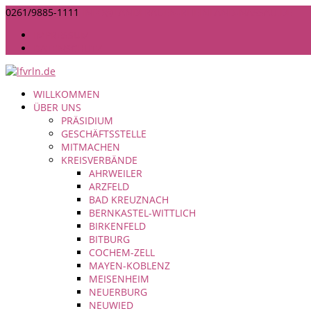
0261/9885-1111
INFO@LANDFRAUEN-RHEINLAND-NASSAU.DE
IMPRESSUM
DATENSCHUTZ
WILLKOMMEN
ÜBER UNS
PRÄSIDIUM
GESCHÄFTSSTELLE
MITMACHEN
KREISVERBÄNDE
AHRWEILER
ARZFELD
BAD KREUZNACH
BERNKASTEL-WITTLICH
BIRKENFELD
BITBURG
COCHEM-ZELL
MAYEN-KOBLENZ
MEISENHEIM
NEUERBURG
NEUWIED