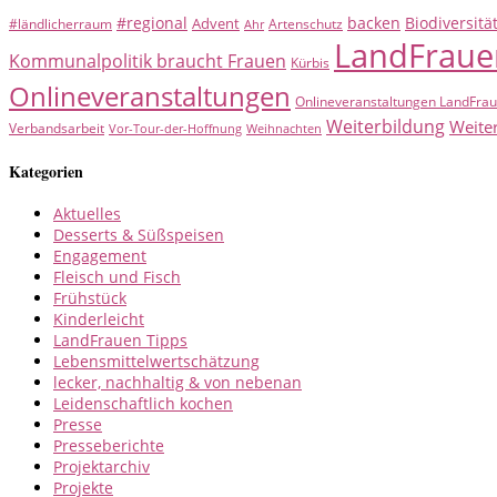
#regional
backen
Biodiversitä
Advent
#ländlicherraum
Artenschutz
Ahr
LandFraue
Kommunalpolitik braucht Frauen
Kürbis
Onlineveranstaltungen
Onlineveranstaltungen LandFra
Weiterbildung
Weite
Verbandsarbeit
Vor-Tour-der-Hoffnung
Weihnachten
Kategorien
Aktuelles
Desserts & Süßspeisen
Engagement
Fleisch und Fisch
Frühstück
Kinderleicht
LandFrauen Tipps
Lebensmittelwertschätzung
lecker, nachhaltig & von nebenan
Leidenschaftlich kochen
Presse
Presseberichte
Projektarchiv
Projekte