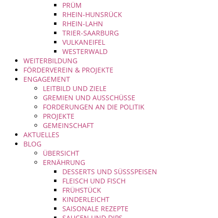
PRÜM
RHEIN-HUNSRÜCK
RHEIN-LAHN
TRIER-SAARBURG
VULKANEIFEL
WESTERWALD
WEITERBILDUNG
FÖRDERVEREIN & PROJEKTE
ENGAGEMENT
LEITBILD UND ZIELE
GREMIEN UND AUSSCHÜSSE
FORDERUNGEN AN DIE POLITIK
PROJEKTE
GEMEINSCHAFT
AKTUELLES
BLOG
ÜBERSICHT
ERNÄHRUNG
DESSERTS UND SÜSSSPEISEN
FLEISCH UND FISCH
FRÜHSTÜCK
KINDERLEICHT
SAISONALE REZEPTE
SAUCEN UND DIPS