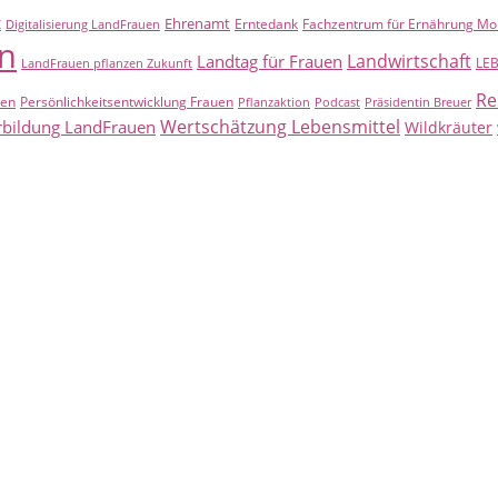
t
Ehrenamt
Erntedank
Fachzentrum für Ernährung Mo
Digitalisierung LandFrauen
n
Landwirtschaft
Landtag für Frauen
LE
LandFrauen pflanzen Zukunft
Re
uen
Persönlichkeitsentwicklung Frauen
Pflanzaktion
Podcast
Präsidentin Breuer
Wertschätzung Lebensmittel
rbildung LandFrauen
Wildkräuter