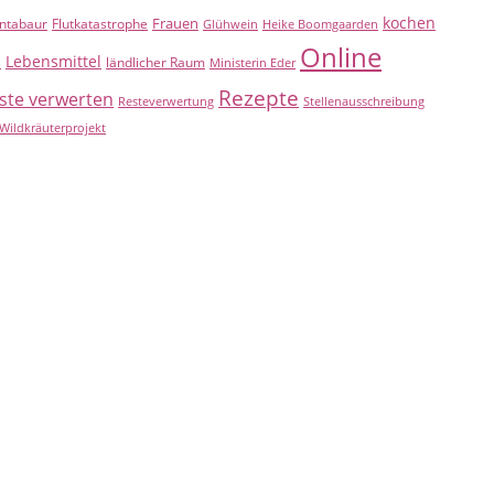
kochen
Frauen
ntabaur
Flutkatastrophe
Glühwein
Heike Boomgaarden
Online
Lebensmittel
B
ländlicher Raum
Ministerin Eder
Rezepte
ste verwerten
Resteverwertung
Stellenausschreibung
Wildkräuterprojekt