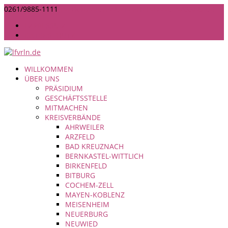
0261/9885-1111
INFO@LANDFRAUEN-RHEINLAND-NASSAU.DE
IMPRESSUM
DATENSCHUTZ
WILLKOMMEN
ÜBER UNS
PRÄSIDIUM
GESCHÄFTSSTELLE
MITMACHEN
KREISVERBÄNDE
AHRWEILER
ARZFELD
BAD KREUZNACH
BERNKASTEL-WITTLICH
BIRKENFELD
BITBURG
COCHEM-ZELL
MAYEN-KOBLENZ
MEISENHEIM
NEUERBURG
NEUWIED