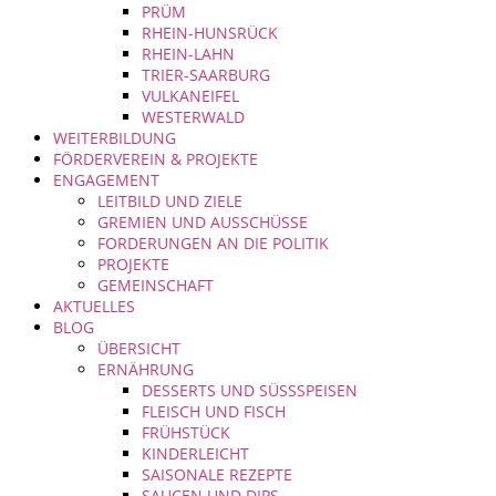
PRÜM
RHEIN-HUNSRÜCK
RHEIN-LAHN
TRIER-SAARBURG
VULKANEIFEL
WESTERWALD
WEITERBILDUNG
FÖRDERVEREIN & PROJEKTE
ENGAGEMENT
LEITBILD UND ZIELE
GREMIEN UND AUSSCHÜSSE
FORDERUNGEN AN DIE POLITIK
PROJEKTE
GEMEINSCHAFT
AKTUELLES
BLOG
ÜBERSICHT
ERNÄHRUNG
DESSERTS UND SÜSSSPEISEN
FLEISCH UND FISCH
FRÜHSTÜCK
KINDERLEICHT
SAISONALE REZEPTE
SAUCEN UND DIPS