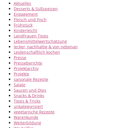
Aktuelles
Desserts & Süßspeisen
Engagement
Fleisch und Fisch
Frühstück
Kinderleicht
LandFrauen Tipps
Lebensmittelwertschätzung
lecker, nachhaltig & von nebenan
Leidenschaftlich kochen
Presse
Presseberichte
Projektarchiv
Projekte
saisonale Rezepte
Salate
Saucen und Dips
Snacks & Drinks
Tipps & Tricks
unkategorisiert
vegetarische Rezepte
Warenkunde
Weiterbildung