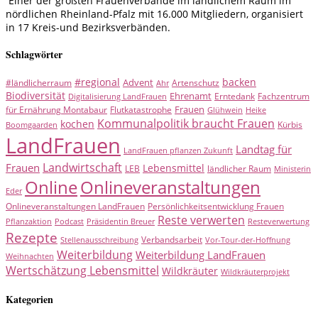
Einer der größten Frauenverbände im ländlichem Raum im
nördlichen Rheinland-Pfalz mit 16.000 Mitgliedern, organisiert
in 17 Kreis-und Bezirksverbänden.
Schlagwörter
#regional
backen
Advent
#ländlicherraum
Artenschutz
Ahr
Biodiversität
Ehrenamt
Erntedank
Fachzentrum
Digitalisierung LandFrauen
Frauen
für Ernährung Montabaur
Flutkatastrophe
Glühwein
Heike
Kommunalpolitik braucht Frauen
kochen
Kürbis
Boomgaarden
LandFrauen
Landtag für
LandFrauen pflanzen Zukunft
Landwirtschaft
Frauen
Lebensmittel
LEB
ländlicher Raum
Ministerin
Online
Onlineveranstaltungen
Eder
Onlineveranstaltungen LandFrauen
Persönlichkeitsentwicklung Frauen
Reste verwerten
Pflanzaktion
Podcast
Präsidentin Breuer
Resteverwertung
Rezepte
Verbandsarbeit
Stellenausschreibung
Vor-Tour-der-Hoffnung
Weiterbildung
Weiterbildung LandFrauen
Weihnachten
Wertschätzung Lebensmittel
Wildkräuter
Wildkräuterprojekt
Kategorien