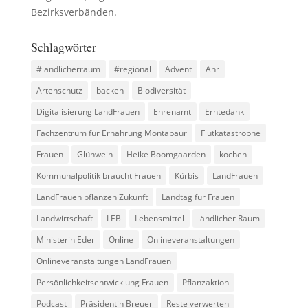
Bezirksverbänden.
Schlagwörter
#ländlicherraum
#regional
Advent
Ahr
Artenschutz
backen
Biodiversität
Digitalisierung LandFrauen
Ehrenamt
Erntedank
Fachzentrum für Ernährung Montabaur
Flutkatastrophe
Frauen
Glühwein
Heike Boomgaarden
kochen
Kommunalpolitik braucht Frauen
Kürbis
LandFrauen
LandFrauen pflanzen Zukunft
Landtag für Frauen
Landwirtschaft
LEB
Lebensmittel
ländlicher Raum
Ministerin Eder
Online
Onlineveranstaltungen
Onlineveranstaltungen LandFrauen
Persönlichkeitsentwicklung Frauen
Pflanzaktion
Podcast
Präsidentin Breuer
Reste verwerten