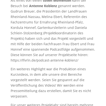
Als eines von vielen
tollen Momenten
kann der
Besuch bei
Antenne Koblenz
genannt werden.
Gudrun Breuer, die Präsidentin der LandFrauen
Rheinland-Nassau, Melina Ebert, Referentin des
Fachzentrums für Ernährung Rheinland-Pfalz,
Kordula Honnef, Gartenkursleiterin und Daniela
Schlein-Stolzenberg (Projektkoordinatorin des
Projekts) haben sich und das Projekt vorgestellt und
mit Hilfe der beiden Fachfrauen Frau Ebert und Frau
Honnef eine spannende Podcastfolge aufgenommen.
Diese können Sie auf unserer Projektseite hören:
https://lfvrln.de/podcast-antenne-koblenz/
Ein weiteres Highlight war die Produktion eines
Kurzvideos, in dem alle unsere drei Bereiche
vorgestellt werden. Seien Sie gespannt auf die
Veröffentlichung des Videos! Wir werden eine
Pressemitteilung dazu erstellen, damit Sie es nicht
verpassen.
Für unser weiteres Projektjahr sind bereits mehrere